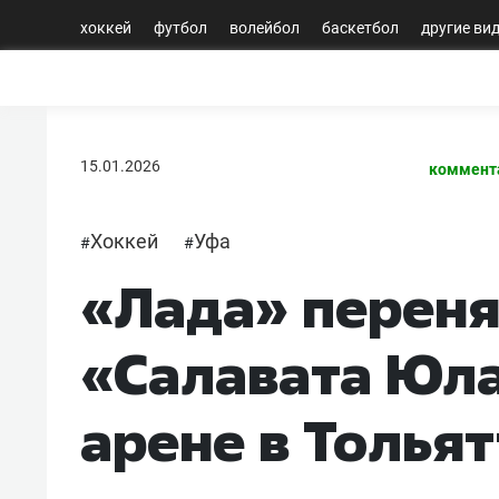
хоккей
футбол
волейбол
баскетбол
другие ви
15.01.2026
коммент
Хоккей
Уфа
#
#
«Лада» переня
«Салавата Юла
арене в Тольят