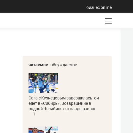
бизнес online
читаемое
обсуждаемое
Сага с Кузнецовым завершилась: он
едет в «Сибирь». Возвращение в
родной Челябинск откладывается
1