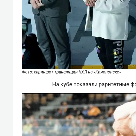
Фото: скриншот трансляции КХЛ на «Кинопоиске»
На кубе показали раритетные ф