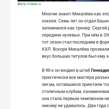
Фото:
hclada.ru
Многие знают Михалёва как эпо
хоккея. Семь лет он отдал Башк
запомнился как тренер. Сергей р
середине нулевых. При нём в 20
тот сезон стал последним в фор
КХЛ. Вскоре Михалёва прозвали
вкус больших титулов был ему 
В 90-х он входил в штаб
Геннади
практически все мастера разъе
лигам, оставшихся приютили то
столичным клубам, ознаменовав
она стала первым чемпионом не
никому не удавалось. Два года 