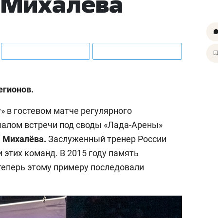
г Михалёва
егионов.
» в гостевом матче регулярного
ачалом встречи под своды «Лада-Арены»
я Михалёва.
Заслуженный тренер России
 этих команд. В 2015 году память
 теперь этому примеру последовали