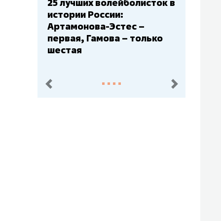
25 лучших волейболисток в
истории России:
Артамонова-Эстес –
первая, Гамова – только
шестая
пред.
след.