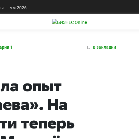
ды
чм-2026
арии 1
в закладки
ла опыт
ева». На
ти теперь