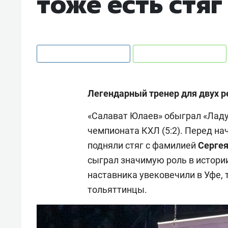
тоже есть стя
Легендарный тренер для двух р
«Салават Юлаев» обыграл «Ладу
чемпионата КХЛ (5:2). Перед н
подняли стяг с фамилией
Серге
сыграл значимую роль в истории
наставника увековечили в Уфе,
тольяттинцы.