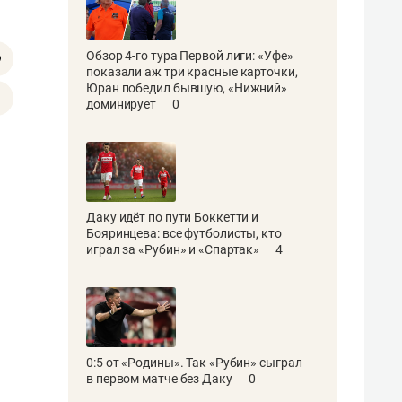
Обзор 4-го тура Первой лиги: «Уфе»
показали аж три красные карточки,
Юран победил бывшую, «Нижний»
доминирует
0
Даку идёт по пути Боккетти и
Бояринцева: все футболисты, кто
играл за «Рубин» и «Спартак»
4
0:5 от «Родины». Так «Рубин» сыграл
в первом матче без Даку
0