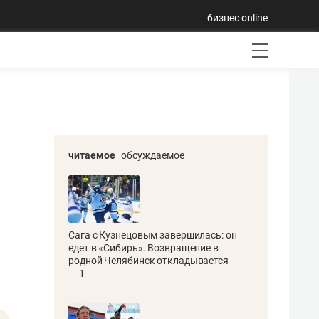
бизнес online
читаемое
обсуждаемое
Сага с Кузнецовым завершилась: он
едет в «Сибирь». Возвращение в
родной Челябинск откладывается
1