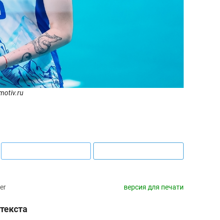
25 лучших волей
истории России:
Артамонова-Эсте
первая, Гамова –
шестая
motiv.ru
er
версия для печати
текста