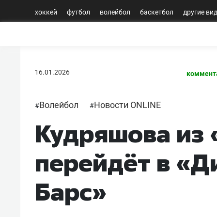
хоккей
футбол
волейбол
баскетбол
другие ви
16.01.2026
коммент
Волейбол
Новости ONLINE
#
#
Кудряшова из
перейдёт в «Д
Барс»