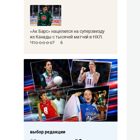
«Ак Барс» нацелился на суперзвезду
из Канады с тысячей матчей в НХЛ.
Что-о-о-о-о?
6
выбор редакции