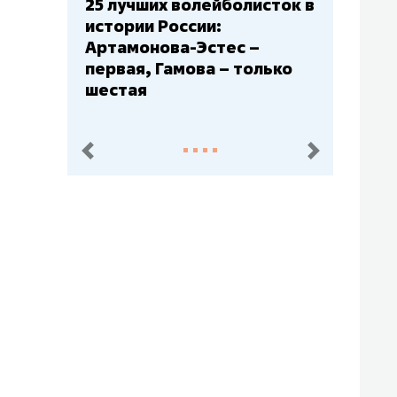
болисток в
Бюджеты клубов КХЛ: СКА
– главный мажор, «Ак
с –
Барс» – второй, «Салават
 только
Юлаев» – середняк
пред.
след.