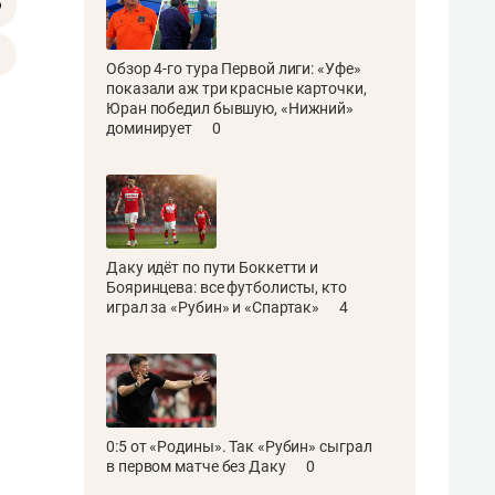
Обзор 4-го тура Первой лиги: «Уфе»
показали аж три красные карточки,
Юран победил бывшую, «Нижний»
доминирует
0
Даку идёт по пути Боккетти и
Бояринцева: все футболисты, кто
играл за «Рубин» и «Спартак»
4
0:5 от «Родины». Так «Рубин» сыграл
в первом матче без Даку
0