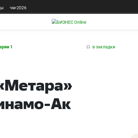
ды
чм-2026
арии 1
в закладки
 «Метара»
инамо-Ак