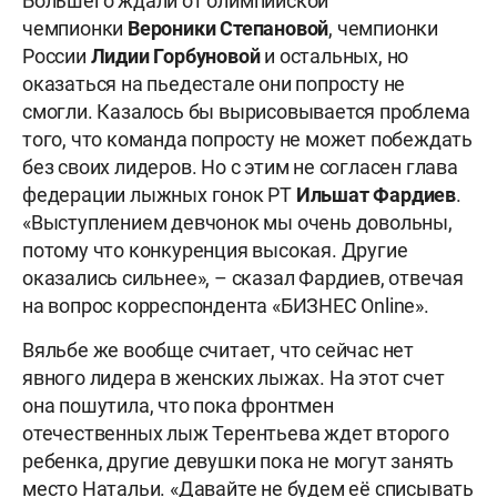
Большего ждали от олимпийской
чемпионки
Вероники Степановой
, чемпионки
России
Лидии Горбуновой
и остальных, но
оказаться на пьедестале они попросту не
смогли. Казалось бы вырисовывается проблема
того, что команда попросту не может побеждать
без своих лидеров. Но с этим не согласен глава
федерации лыжных гонок РТ
Ильшат Фардиев
.
«Выступлением девчонок мы очень довольны,
потому что конкуренция высокая. Другие
оказались сильнее», – сказал Фардиев, отвечая
на вопрос корреспондента «БИЗНЕС Online».
Вяльбе же вообще считает, что сейчас нет
явного лидера в женских лыжах. На этот счет
она пошутила, что пока фронтмен
отечественных лыж Терентьева ждет второго
ребенка, другие девушки пока не могут занять
место Натальи. «Давайте не будем её списывать