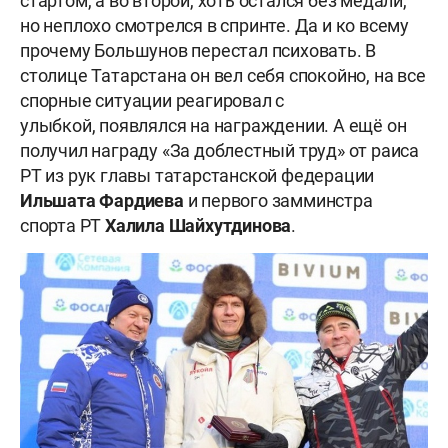
стартом, а во второй, хоть остался без медали,
но неплохо смотрелся в спринте. Да и ко всему
прочему Большунов перестал психовать. В
столице Татарстана он вел себя спокойно, на все
спорные ситуации реагировал с
улыбкой, появлялся на награждении. А ещё он
получил награду «За доблестный труд» от раиса
РТ из рук главы татарстанской федерации
Ильшата
Фардиева
и первого замминстра
спорта РТ
Халила
Шайхутдинова
.