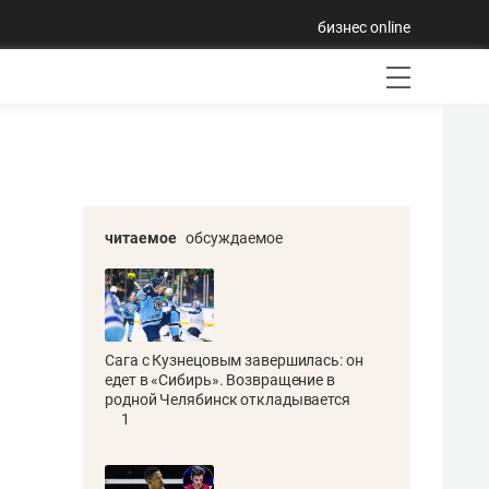
бизнес online
читаемое
обсуждаемое
Сага с Кузнецовым завершилась: он
едет в «Сибирь». Возвращение в
родной Челябинск откладывается
1