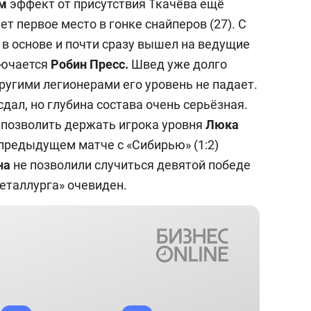
ым
эффект от присутствия Ткачёва ещё
т первое место в гонке снайперов (27). С
 в основе и почти сразу вышел на ведущие
лючается
Робин Пресс.
Швед уже долго
другими легионерами его уровень не падает.
сдал, но глубина состава очень серьёзная.
 позволить держать игрока уровня
Люка
 предыдущем матче с «Сибирью» (1:2)
на
не позволили случиться девятой победе
еталлурга» очевиден.