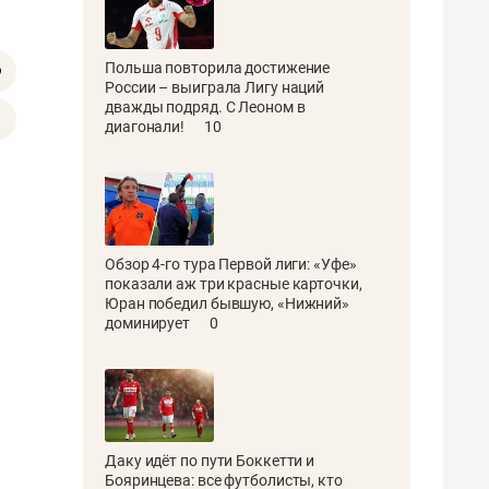
Польша повторила достижение
России – выиграла Лигу наций
дважды подряд. С Леоном в
диагонали!
10
Обзор 4-го тура Первой лиги: «Уфе»
показали аж три красные карточки,
Юран победил бывшую, «Нижний»
доминирует
0
Даку идёт по пути Боккетти и
Бояринцева: все футболисты, кто