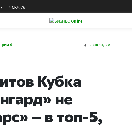
ды
чм-2026
арии 4
в закладки
итов Кубка
ангард» не
рс» – в топ-5,