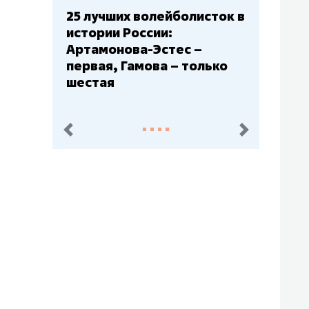
Бюджеты клубов КХЛ: СКА
– главный мажор, «Ак
Барс» – второй, «Салават
Юлаев» – середняк
пред.
след.