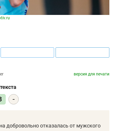
tiv.ru
er
версия для печати
текста
-
3
она добровольно отказалась от мужского