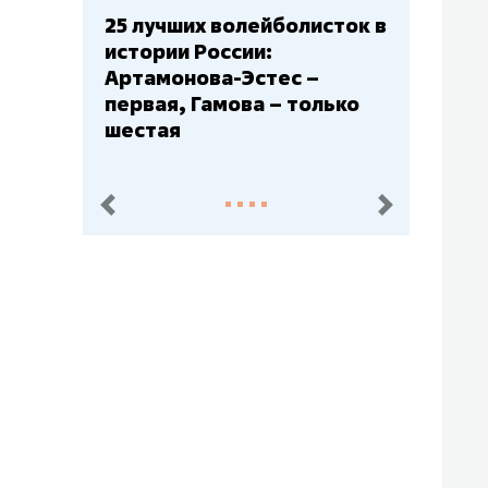
Бюджеты клубов КХЛ: СКА
– главный мажор, «Ак
Барс» – второй, «Салават
Юлаев» – середняк
пред.
след.