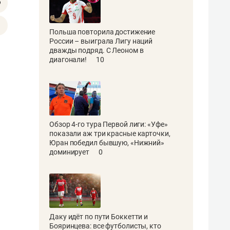
Польша повторила достижение
России – выиграла Лигу наций
дважды подряд. С Леоном в
диагонали!
10
Обзор 4-го тура Первой лиги: «Уфе»
показали аж три красные карточки,
Юран победил бывшую, «Нижний»
доминирует
0
Даку идёт по пути Боккетти и
Бояринцева: все футболисты, кто