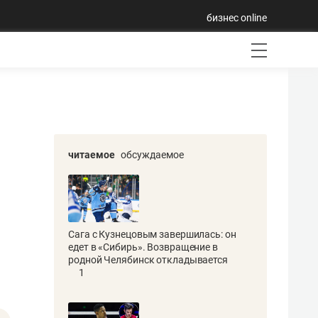
бизнес online
читаемое
обсуждаемое
Сага с Кузнецовым завершилась: он
едет в «Сибирь». Возвращение в
родной Челябинск откладывается
1