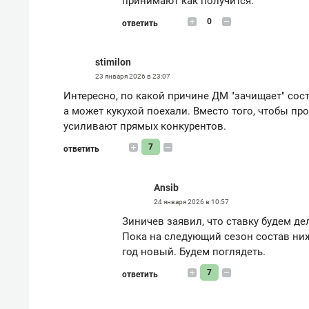
принимают как получится.
0
ответить
stimilon
23 января 2026 в 23:07
Интересно, по какой причине ДМ "зачищает" сост
а может кукухой поехали. Вместо того, чтобы п
усиливают прямых конкурентов.
7
ответить
Ansib
24 января 2026 в 10:57
Зиничев заявил, что ставку будем де
Пока на следующий сезон состав ни
год новый. Будем поглядеть.
7
ответить