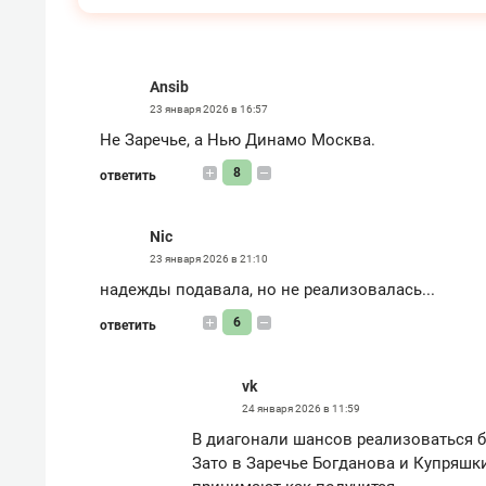
Ansib
23 января 2026 в 16:57
Не Заречье, а Нью Динамо Москва.
8
ответить
Nic
23 января 2026 в 21:10
надежды подавала, но не реализовалась...
6
ответить
vk
24 января 2026 в 11:59
В диагонали шансов реализоваться б
Зато в Заречье Богданова и Купряшк