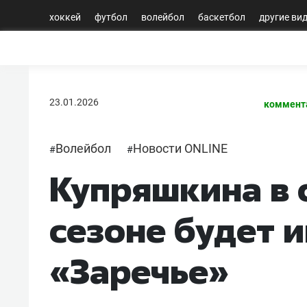
хоккей
футбол
волейбол
баскетбол
другие ви
23.01.2026
коммент
Волейбол
Новости ONLINE
#
#
Купряшкина в
сезоне будет и
«Заречье»