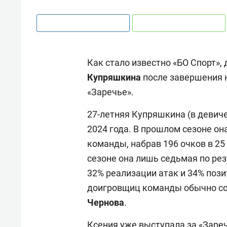
Как стало известно «БО Спорт»
Купряшкина
после завершения 
«Заречье».
27-летняя Купряшкина (в девич
2024 года. В прошлом сезоне о
команды, набрав 196 очков в 2
сезоне она лишь седьмая по рез
32% реализации атак и 34% поз
доигровщиц команды обычно с
Чернова
.
Ксения уже выступала за «Зареч