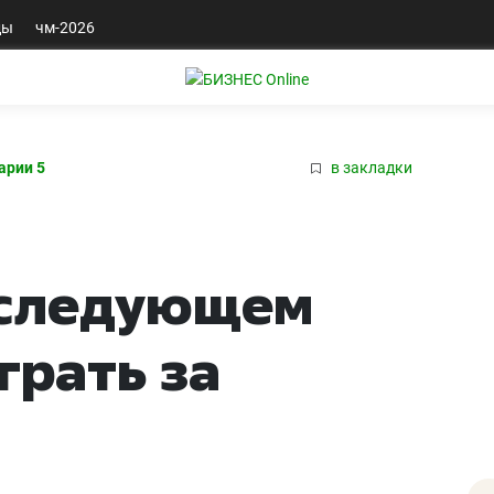
ды
чм-2026
арии 5
в закладки
 следующем
грать за