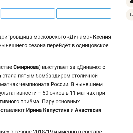
, доигровщица московского «Динамо»
Ксения
нынешнего сезона перейдёт в одинцовское
естве
Смирнова
) выступает за «Динамо» с
на стала пятым бомбардиром столичной
5 матчах чемпионата России. В нынешнем
ультативности – 50 очков в 11 матчах при
итивного приёма. Пару основных
оставляют
Ирина
Капустина
и
Анастасия
ье» в сезоне 2018/19 и именно в составе