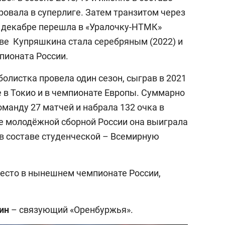
вала в суперлиге. Затем транзитом через
в декабре перешла в «Уралочку-НТМК»
таве Купряшкина стала серебряным (2022) и
пионата России.
болистка провела один сезон, сыграв в 2021
е в Токио и в чемпионате Европы. Суммарно
манду 27 матчей и набрала 132 очка в
ве молодёжной сборной России она выиграла
 в составе студенческой – Всемирную
есто в нынешнем чемпионате России,
ин
– связующий «Оренбуржья».