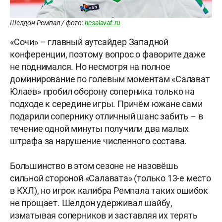
Шелдон Ремпал / фото:
hcsalavat.ru
«Сочи» – главный аутсайдер Западной
конференции, поэтому вопрос о фаворите даже
не поднимался. Но несмотря на полное
доминирование по голевым моментам «Салават
Юлаев» пробил оборону соперника только на
подходе к середине игры. Причём южане сами
подарили сопернику отличный шанс забить – в
течение одной минуты получили два малых
штрафа за нарушение численного состава.
Большинство в этом сезоне не назовёшь
сильной стороной «Салавата» (только 13-е место
в КХЛ), но игрок калибра Ремпала таких ошибок
не прощает. Шелдон удерживал шайбу,
изматывая соперников и заставляя их терять