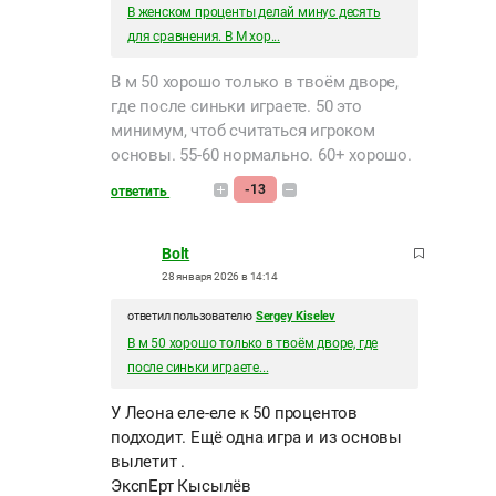
В женском проценты делай минус десять
для сравнения. В М хор...
В м 50 хорошо только в твоём дворе,
где после синьки играете. 50 это
минимум, чтоб считаться игроком
основы. 55-60 нормально. 60+ хорошо.
-13
ответить
Bolt
28 января 2026 в 14:14
ответил пользователю
Sergey Kiselev
В м 50 хорошо только в твоём дворе, где
после синьки играете...
У Леона еле-еле к 50 процентов
подходит. Ещё одна игра и из основы
вылетит .
ЭкспЕрт Кысылёв