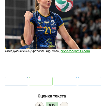
Анна Давыскиба / фото: © Luigi Canu,
globallookpress.com
Оценка текста
+
-
89