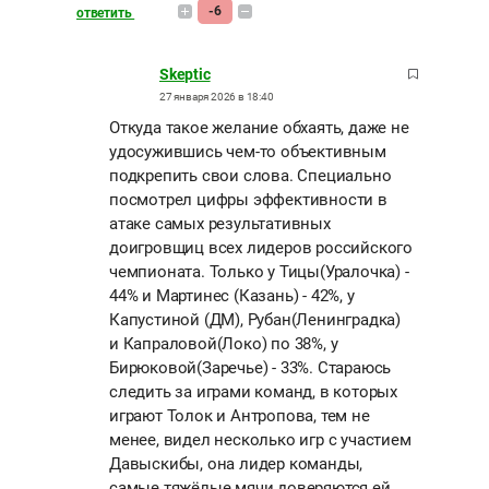
-6
ответить
Skeptic
27 января 2026 в 18:40
Откуда такое желание обхаять, даже не
удосужившись чем-то объективным
подкрепить свои слова. Специально
посмотрел цифры эффективности в
атаке самых результативных
доигровщиц всех лидеров российского
чемпионата. Только у Тицы(Уралочка) -
44% и Мартинес (Казань) - 42%, у
Капустиной (ДМ), Рубан(Ленинградка)
и Капраловой(Локо) по 38%, у
Бирюковой(Заречье) - 33%. Стараюсь
следить за играми команд, в которых
играют Толок и Антропова, тем не
менее, видел несколько игр с участием
Давыскибы, она лидер команды,
самые тяжёлые мячи доверяются ей,