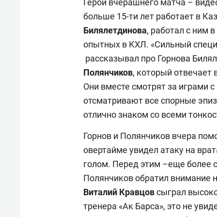
Герои вчерашнего матча – виде
больше 15-ти лет работает в Ка
Билялетдинова
, работал с ним 
опытных в КХЛ. «Сильный специ
рассказывал про Горнова Билял
Полянчиков
, который отвечает 
Они вместе смотрят за играми с
отсматривают все спорные эпиз
отлично знаком со всеми тонко
Горнов и Полянчиков вчера пом
овертайме увидел атаку на врат
голом. Перед этим –еще более с
Полянчиков обратил внимание на
Виталий Кравцов
сыграл высоко
тренера «Ак Барса», это не уви