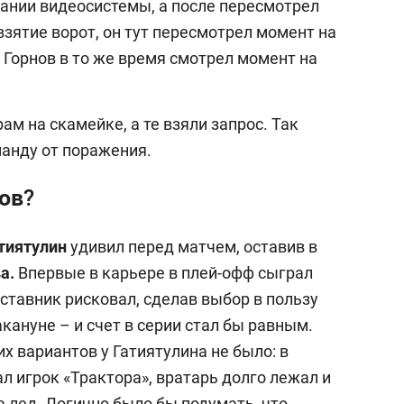
ании видеосистемы, а после пересмотрел
зятие ворот, он тут пересмотрел момент на
 Горнов в то же время смотрел момент на
ам на скамейке, а те взяли запрос. Так
манду от поражения.
ов?
тиятулин
удивил перед матчем, оставив в
а.
Впервые в карьере в плей-офф сыграл
аставник рисковал, сделав выбор в пользу
кануне – и счет в серии стал бы равным.
х вариантов у Гатиятулина не было: в
л игрок «Трактора», вратарь долго лежал и
а лед. Логично было бы подумать, что