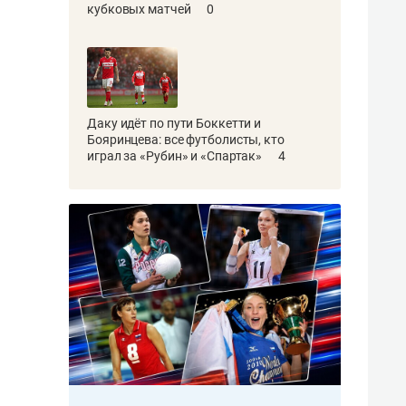
кубковых матчей
0
Даку идёт по пути Боккетти и
Бояринцева: все футболисты, кто
играл за «Рубин» и «Спартак»
4