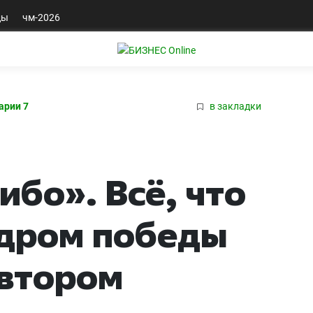
ды
чм-2026
арии 7
в закладки
ибо». Всё, что
адром победы
 втором