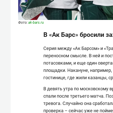
Фото:
ak-bars.ru
В «Ак Барс» бросили з
Серия между «Ак Барсом» и «Тра
переносном смысле. В ней и по
потасовками, и еще один оверт
площадки. Накануне, например,
гостинице, где жили казанцы, с
В девять утра по московскому в
спали после третьего матча. По
тревога. Случайно она сработа
проверка – сейчас уже не пойме