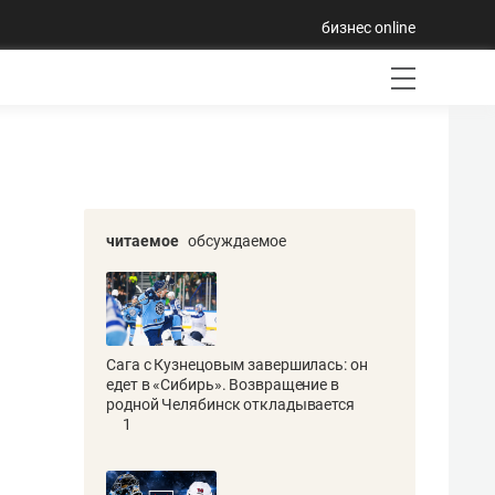
бизнес online
читаемое
обсуждаемое
Сага с Кузнецовым завершилась: он
едет в «Сибирь». Возвращение в
родной Челябинск откладывается
1