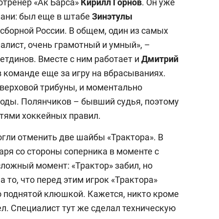
отренер «Ак Барса»
Кирилл Горнов
. Он уже
зани: был еще в штабе
Зинэтулы
в сборной России. В общем, один из самых
алист, очень грамотный и умный», –
етдинов. Вместе с ним работает и
Дмитрий
в команде еще за игру на вбрасываниях.
 верховой трибуны, и моментально
оды. Полянчиков – бывший судья, поэтому
стями хоккейных правил.
огли отменить две шайбы «Трактора». В
аря со стороны соперника в моменте с
ложный момент: «Трактор» забил, но
 то, что перед этим игрок «Трактора»
 поднятой клюшкой. Кажется, никто кроме
дел. Специалист тут же сделал техническую