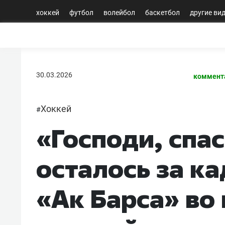
хоккей
футбол
волейбол
баскетбол
другие ви
30.03.2026
коммент
Хоккей
#
«Господи, спас
осталось за к
«Ак Барса» во