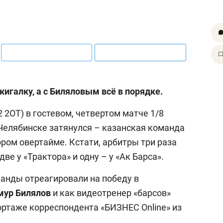
игалку, а с Биляловым всё в порядке.
2 2ОТ) в гостевом, четвертом матче 1/8
 Челябинске затянулся – казанская команда
ром овертайме. Кстати, арбитры три раза
е у «Трактора» и одну – у «Ак Барса».
манды отреагировали на победу в
мур Билялов
и как видеотренер «барсов»
ортаже корреспондента «БИЗНЕС Online» из