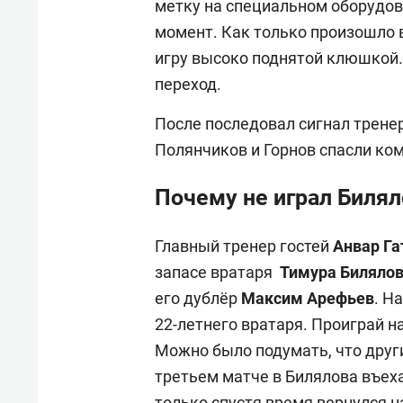
метку на специальном оборудов
момент. Как только произошло в
игру высоко поднятой клюшкой.
переход.
После последовал сигнал тренер
Полянчиков и Горнов спасли ко
Почему не играл Билял
Главный тренер гостей
Анвар Га
запасе вратаря
Тимура Билялов
его дублёр
Максим Арефьев
. Н
22-летнего вратаря. Проиграй на
Можно было подумать, что други
третьем матче в Билялова въеха
только спустя время вернулся н