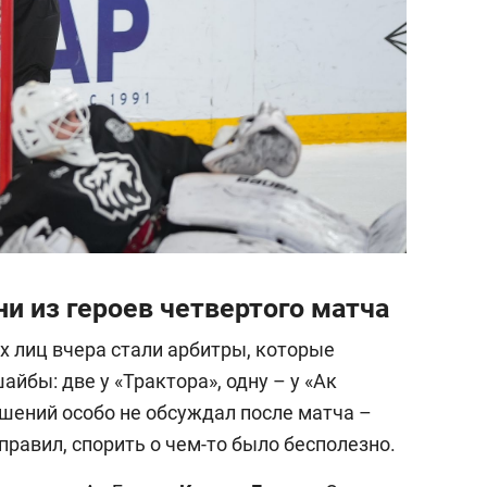
и из героев четвертого матча
 лиц вчера стали арбитры, которые
йбы: две у «Трактора», одну – у «Ак
ешений особо не обсуждал после матча –
равил, спорить о чем-то было бесполезно.