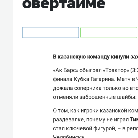
овертайме
В казанскую команду кинули заж
«Ак Барс» обыграл «Трактор» (3:
финала Кубка Гагарина. Матч в
дожала соперника только во вто
отменяли заброшенные шайбы: дв
О том, как игроки казанской ко
раздевалке, почему не играл
Ти
стал ключевой фигурой, – в реп
Челябинска.