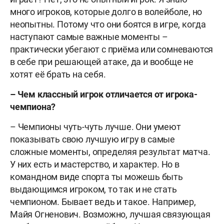
много игроков, которые долго
в
волейбол
е
,
но
неопытны
. Потому что они боятся в игре, когда
наступают самые важные моменты –
практически убегают с приёма или сомневаются
в себе при решающей атаке, да и вообще не
хотят её брать на себя.
– Чем
классный
игрок отличается от игрока-
чемпиона?
–
Чемпионы чуть-чуть лучше. Они
уме
ют
показывать свою лучшую игру
в
самые
сложные моменты, определяя результат матча.
У них есть и мастерство, и характер.
Но в
командном виде спорта
ты можешь быть
выдающимся игроком, то так и не стать
чемпионом. Бывает ведь и такое. Например,
Майя Огненович. Возможно, лучшая связующая