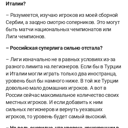
Италии?
– Разумеется, изучаю игроков из моей
сборной
Сербии
, а заодно смотрю соперников. Это мо
гу
т
быть матчи национальных чемпионатов или
Лиги чемпионов.
–
Российская суперлига
сильно отстала?
– Лиги изначально не в равных условиях из-за
разного лимита на легионеров. Если бы в Турции
и Италии могли играть только два иностранца,
уровень был бы намного ниже. В той же Турции
довольно мало домашних игроков.
А вот в
России сейчас максимальное количество своих
местных игроков. И если добавить к ним
сильных
легионеров и вернуть уехавших
игроков
, то уровень будет самый высокий.
– Но ведь очевидно, что уровень конкуренции в