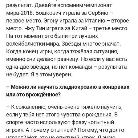
результат. Давайте вспомним чемпионат
мира-2018. Бошкович играла за Сербию –
первое место. Эгону играла за Италию – второе
место. Чжу Тин играла за Китай – третье место.
На тот момент это были три лучших
волейболистки
мира. Звёзды многое значат.
Когда конец игры, когда тяжёлая ситуация,
именно они делают разницу. Но если у вас есть
одна-две звезды, но нет команды – результата
не будет. Я в этом уверен.
– Можно ли научить хладнокровию в концовках
или это врождённое?
– К сожалению, очень-очень тяжело научить,
если у тебя нет этого чувства с рождения.
В
спорте часто используют фразу «опытный
игрок». А почему опытный? Потому, что долго
играет? Нет, это не опытный игрок.
Я знаю