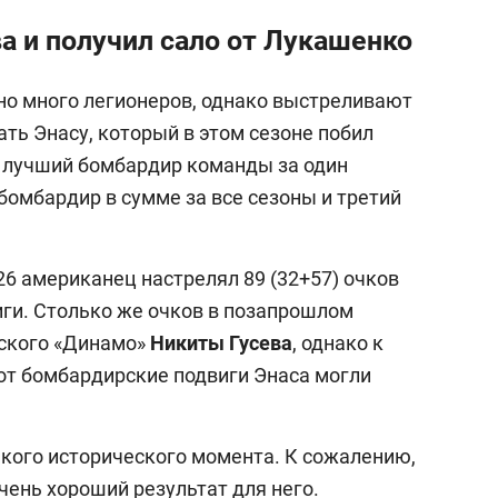
а и получил сало от Лукашенко
о много легионеров, однако выстреливают
ать Энасу, который в этом сезоне побил
– лучший бомбардир команды за один
бомбардир в сумме за все сезоны и третий
26 американец настрелял 89 (32+57) очков
иги. Столько же очков в позапрошлом
вского «Динамо»
Никиты Гусева
, однако к
вот бомбардирские подвиги Энаса могли
акого исторического момента. К сожалению,
очень хороший результат для него.