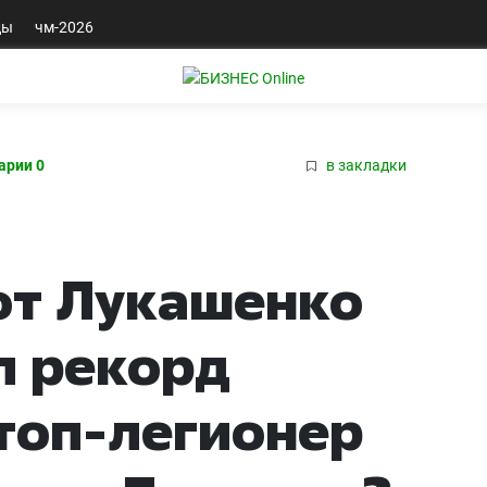
ды
чм-2026
арии 0
в закладки
от Лукашенко
л рекорд
 топ-легионер