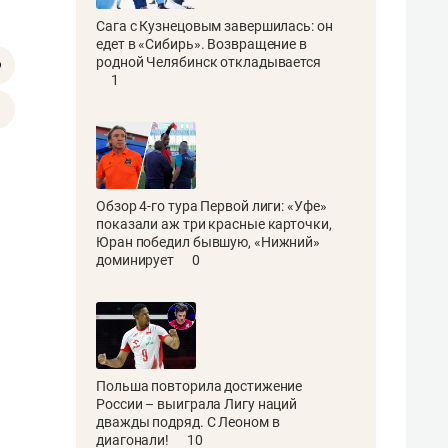
Сага с Кузнецовым завершилась: он
едет в «Сибирь». Возвращение в
родной Челябинск откладывается
1
Обзор 4-го тура Первой лиги: «Уфе»
показали аж три красные карточки,
Юран победил бывшую, «Нижний»
доминирует
0
Польша повторила достижение
России – выиграла Лигу наций
дважды подряд. С Леоном в
диагонали!
10