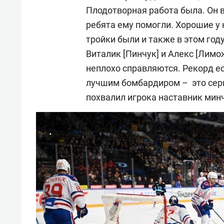
Плодотворная работа была. Он в
ребята ему помогли. Хорошие у 
тройки были и также в этом год
Виталик [Пинчук] и Алекс [Лимо
неплохо справляются. Рекорд ес
лучшим бомбардиром – это серь
похвалил игрока наставник мин