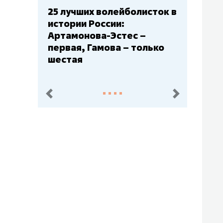
25 лучших волейболисток в
истории России:
Артамонова-Эстес –
первая, Гамова – только
шестая
пред.
след.