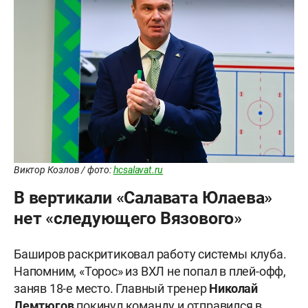
Виктор Козлов / фото:
hcsalavat.ru
В вертикали «Салавата Юлаева»
нет «следующего Вязового»
Баширов раскритиковал работу системы клуба.
Напомним, «Торос» из ВХЛ не попал в плей-офф,
заняв 18-е место. Главный тренер
Николай
Лемтюгов
покинул команду и отправился в