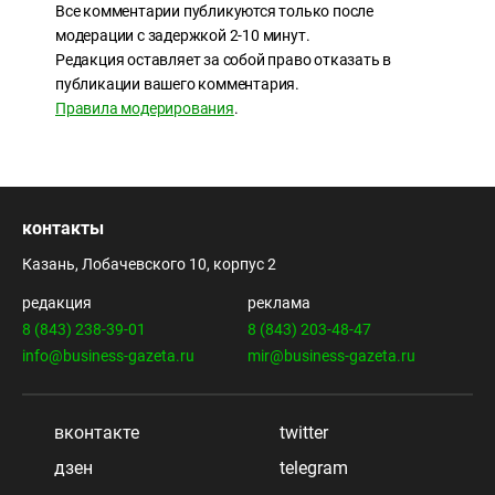
Все комментарии публикуются только после
модерации с задержкой 2-10 минут.
Редакция оставляет за собой право отказать в
публикации вашего комментария.
Правила модерирования
.
контакты
Казань, Лобачевского 10, корпус 2
редакция
реклама
8 (843) 238-39-01
8 (843) 203-48-47
info@business-gazeta.ru
mir@business-gazeta.ru
вконтакте
twitter
дзен
telegram