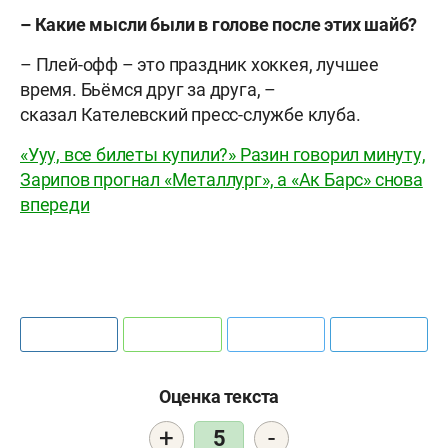
– Какие мысли были в голове после этих шайб?
– Плей-офф – это праздник хоккея, лучшее
время. Бьёмся друг за друга, –
сказал Кателевский пресс-службе клуба.
«Ууу, все билеты купили?» Разин говорил минуту,
Зарипов прогнал «Металлург», а «Ак Барс» снова
впереди
Оценка текста
+
-
5