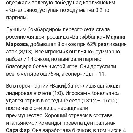
одержали волевую победу над итальянским
«Конельяно», уступая по ходу матча 0:2 по
партиям.
Лучшим бомбардиром первого сета стала
российская доигровщица «Вакифбанка»
Марина
Маркова
, добывшая 8 очков при 62% реализации
атак (8/13). Все игроки «Конельяно» суммарно
набрали 14 очков, но выиграли партию
благодаря более чистой игре. Они допустили
всего четыре ошибки, а соперницы – 11.
Во второй партии «Вакифбанк» лишь однажды
лидировал в счёте (1:0). Игрокам «Конельяно»
удался отрыв в середине сета (13:12 –- 16:12),
после чего они лишь наращивали
преимущество. Хороший отрезок в составе
итальянской команды провела центральная
Сара
Фар
. Она заработала 6 очков, в том числе 4