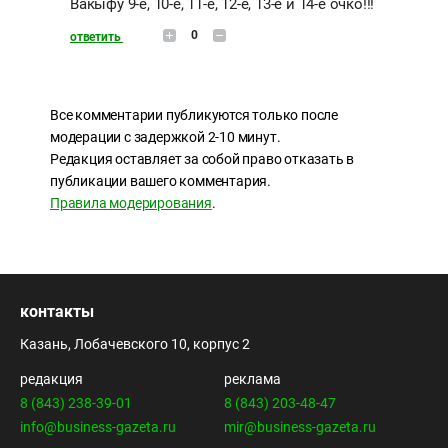
Вакыфу 9-е, 10-е, 11-е, 12-е, 13-е и 14-е очко!!!
0
ответить
Все комментарии публикуются только после
модерации с задержкой 2-10 минут.
Редакция оставляет за собой право отказать в
публикации вашего комментария.
Правила модерирования
.
контакты
Казань, Лобачевского 10, корпус 2
редакция
реклама
8 (843) 238-39-01
8 (843) 203-48-47
info@business-gazeta.ru
mir@business-gazeta.ru