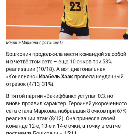
Марина Маркова / фото: cev.lu
Бошкович продолжила вести командой за собой
и в четвёртом сете – еще 10 очков при 53%
реализации (10/18). А вот диагональная
«Конельяно»
Изабель Хаак
провела неудачный
отрезок (4/13, 31%).
В пятой партии «Вакифбанк» уступал 0:3, но
вновь проявил характер. Героиней укороченного
сета стала Маркова, набравшая 8 очков при 67%
реализации атак (8/12). Она принесла своей
команде 12-е, 13-е и 14-е очки, а точку в матче
поставила Бошкович – 15:11.