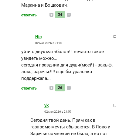
Маркина и Бошкович.
34
ответить
Nic
02 мая 2026 в 21:00
уйти с двух матчболов!!! нечасто такое
увидеть можно....
сегодня праздник для души(моей) - вакыф,
локо, заречье!!!! еще бы уралочка
поддержала...
26
ответить
vk
02 мая 2026 в 21:59
Сегодня твой день. Прям как в
газпроме-мечты сбываются. В Локо и
Заречье сомнений не было, а вот от