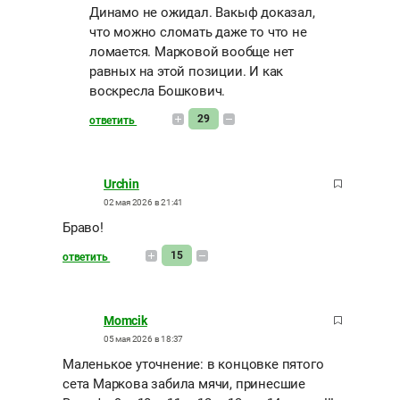
Динамо не ожидал. Вакыф доказал,
что можно сломать даже то что не
ломается. Марковой вообще нет
равных на этой позиции. И как
воскресла Бошкович.
29
ответить
Urchin
02 мая 2026 в 21:41
Браво!
15
ответить
Momcik
05 мая 2026 в 18:37
Маленькое уточнение: в концовке пятого
сета Маркова забила мячи, принесшие