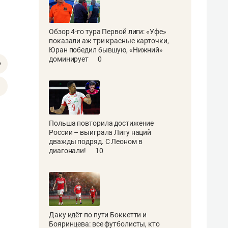
Обзор 4-го тура Первой лиги: «Уфе»
показали аж три красные карточки,
Юран победил бывшую, «Нижний»
доминирует
0
Польша повторила достижение
России – выиграла Лигу наций
дважды подряд. С Леоном в
диагонали!
10
Даку идёт по пути Боккетти и
Бояринцева: все футболисты, кто