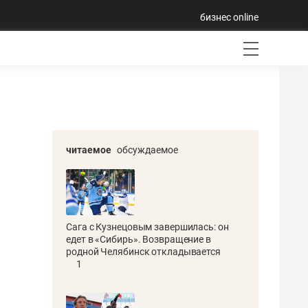
бизнес online
читаемое
обсуждаемое
Сага с Кузнецовым завершилась: он
едет в «Сибирь». Возвращение в
родной Челябинск откладывается
1