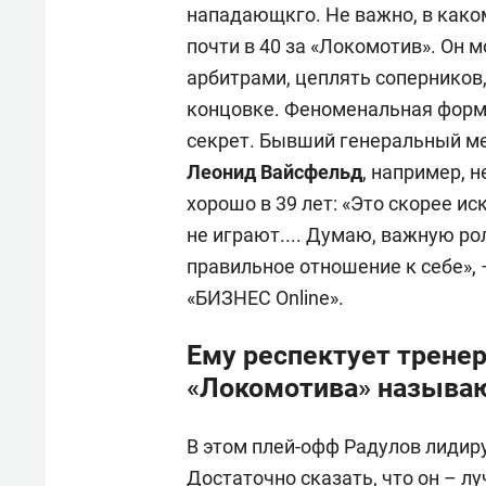
нападающкго. Не важно, в каком
почти в 40 за «Локомотив». Он м
арбитрами, цеплять соперников,
концовке. Феноменальная форма
секрет. Бывший генеральный ме
Леонид Вайсфельд
, например, 
хорошо в 39 лет: «Это скорее ис
не играют.... Думаю, важную ро
правильное отношение к себе», 
«БИЗНЕС Online».
Ему респектует тренер
«Локомотива» называ
В этом плей-офф Радулов лидир
Достаточно сказать, что он – л