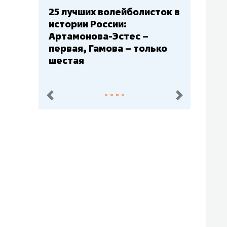
25 лучших волейболисток в
истории России:
Артамонова-Эстес –
первая, Гамова – только
шестая
пред.
след.