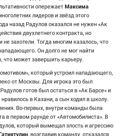
зультативности опережает
Максима
многолетних лидеров и звёзд этого
ода назад Радулов оказался не нужен «Ак
действия двухлетнего контракта, но
 не захотели. Тогда многим казалось, что
нападающего. Он долго не мог найти
, что может завершить карьеру.
окомотивом», который устроил нападающего,
леко от Москвы. Для игрока это был
Радулов готов был остаться в «Ак Барсе» и
 нравилось в Казани, а сын ходил в школу.
ления. Во-первых, внутри команды была
а в первом раунде от «Автомобилиста». В
адулов, который вымещал злость и агрессию
Гатиятулин
, возглавив команду, отказался