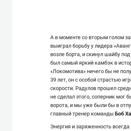
А в моменте со вторым голом з
выиграл борьбу у лидера «Аван
возле борта, и скинул шайбу под
был самый яркий камбэк в истор
«Локомотива» ничего бы не полу
39 лет, он с особой страстью иг
скорости. Радулов прошел сред
не сделал этого, соперник мог 
ворота, и мы уже были бы в отп
главный тренер команды
Боб Х
Энергия и заряженность всегда