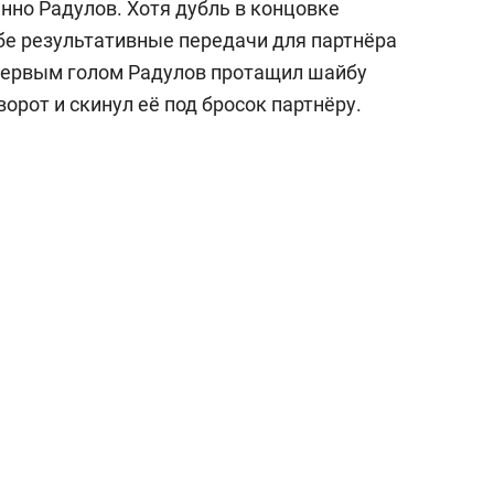
енно Радулов. Хотя дубль в концовке
обе результативные передачи для партнёра
 первым голом Радулов протащил шайбу
ворот и скинул её под бросок партнёру.