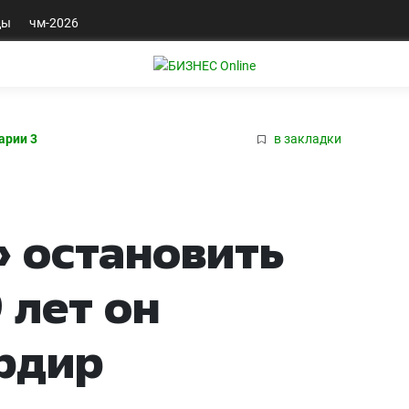
ды
чм-2026
арии 3
в закладки
» остановить
 лет он
рдир