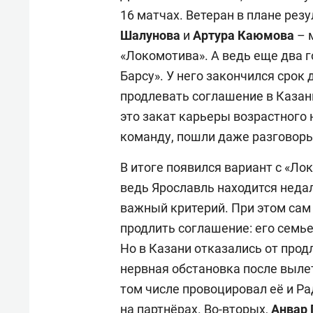
16 матчах. Ветеран в плане ре
Шалунова
и
Артура Каюмова
– 
«Локомотива». А ведь еще два г
Барсу». У него закончился срок 
продлевать соглашение в Казани
это закат карьеры возрастного 
команду, пошли даже разговоры
В итоге появился вариант с «Л
ведь Ярославль находится неда
важный критерий. При этом сам 
продлить соглашение: его семье
Но в Казани отказались от прод
нервная обстановка после вылет
том числе провоцировал её и Р
на партнёрах. Во-вторых,
Анвар 