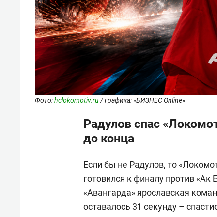
Фото:
hclokomotiv.ru
/ графика: «БИЗНЕС Online»
Радулов спас «Локомот
до конца
Если бы не Радулов, то «Локомот
готовился к финалу против «Ак Б
«Авангарда» ярославская команд
оставалось 31 секунду – спасти