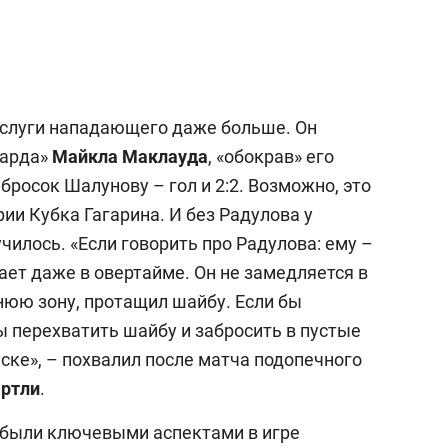
аслуги нападающего даже больше. Он
гарда»
Майкла Маклауда
, «обокрав» его
 бросок Шалунову – гол и 2:2. Возможно, это
ии Кубка Гагарина. И без Радулова у
чилось. «Если говорить про Радулова: ему –
рает даже в овертайме. Он не замедляется в
нюю зону, протащил шайбу. Если бы
бы перехватить шайбу и забросить в пустые
уске», – похвалил после матча подопечного
артли
.
 были ключевыми аспектами в игре