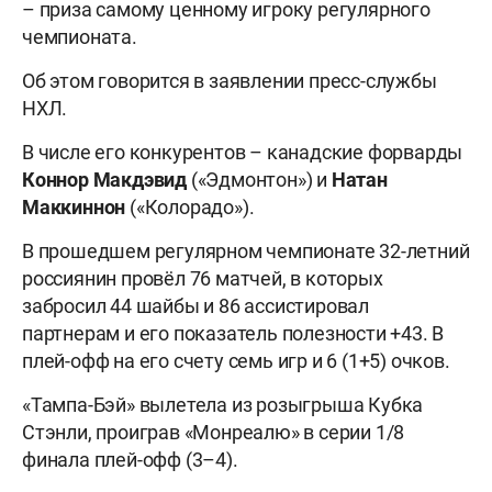
– приза самому ценному игроку регулярного
чемпионата.
Об этом говорится в заявлении пресс-службы
НХЛ.
В числе его конкурентов – канадские форварды
Коннор Макдэвид
(«Эдмонтон») и
Натан
Маккиннон
(«Колорадо»).
В прошедшем регулярном чемпионате 32-летний
россиянин провёл 76 матчей, в которых
забросил 44 шайбы и 86 ассистировал
партнерам и его показатель полезности +43. В
плей-офф на его счету семь игр и 6 (1+5) очков.
«Тампа-Бэй» вылетела из розыгрыша Кубка
Стэнли, проиграв «Монреалю» в серии 1/8
финала плей-офф (3–4).