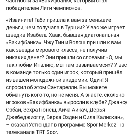
частности за «Вакифбанк», который стал
победителем Лиги чемпионов.
«Извините! Габи пришла к вам за меньшие
деньги, чем получала в Турции? У вас же играет
шведка Изабель Хаак, бывшая диагональная
«Вакифбанка». Чжу Тин и Волош пришли к вам
как звезды мирового класса, не получив
никаких денег? Они пришли со словами: «О, мы
так любим Италию, мы там развиваемся»? У вас
в команде только один игрок, который пришёл
из вашей молодежной академии. Один! Я
спросил об этом Сантарелли. Вы можете
обмануть кого-то, но не меня. А знаете, сколько
игроков «Вакифбанка» выросли в клубе? Джансу
Озбай, Зехра Гюнеш, Айча Айкач, Дерья
Джебеджиоглу, Берка Озден и Сила Калискан»,
– сказал Устюндаг в программе Spor Merkezi на
телеканале TRT Spor.