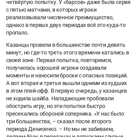
четвёртую попытку. У «барсов» даже была серия
с пятью матчами, в которых игроки
реализовывали численное преимущество,
однако в первых двух периодах всё это куда-то
пропало.
Казанцы провели в большинстве почти девять
минут, но где-то треть этого времени катались в
своей зоне. Первая попытка, повторимся,
получилась хорошей: игроки создавали
моменты и наносили броски с опасных позиций.
А вот вторая и третья вышли одними из худших
в этом плей-офф. В первую очередь, у казанцев
не ходила шайба. Нападающие пробовали
обострить игру, но эти попытки быстро
пресекались обороной соперника. «У нас было
три большинства, – сказал после второго
периода Денисенко. – Но мы не забиваем,
делаем брак в передачах и допускаем глупые