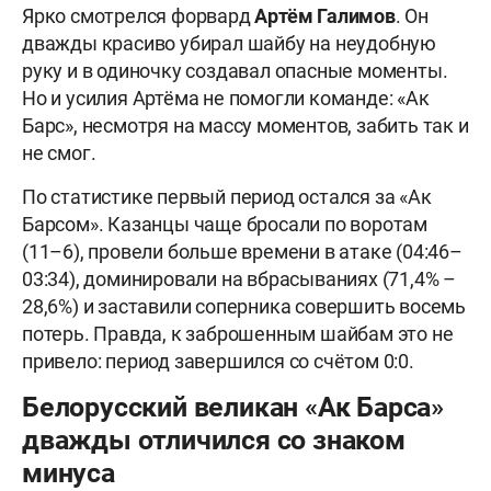
Ярко смотрелся форвард
Артём Галимов
. Он
дважды красиво убирал шайбу на неудобную
руку и в одиночку создавал опасные моменты.
Но и усилия Артёма не помогли команде: «Ак
Барс», несмотря на массу моментов, забить так и
не смог.
По статистике первый период остался за «Ак
Барсом». Казанцы чаще бросали по воротам
(11–6), провели больше времени в атаке (04:46–
03:34), доминировали на вбрасываниях (71,4% –
28,6%) и заставили соперника совершить восемь
потерь. Правда, к заброшенным шайбам это не
привело: период завершился со счётом 0:0.
Белорусский великан «Ак Барса»
дважды отличился со знаком
минуса