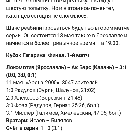
играет в большинстве и реализует каждую
шестую попытку. Но и в этом компоненте у
казанцев сегодня не сложилось.
Шанс реабилитироваться будет во втором матче
серии. Он состоится 13 мая также в Ярославле и
начнётся в более привычное время – в 19:00.
Кубок Гагарина. Финал. 1-й матч
Локомотив (Ярославль) – Ак Барс (Казань) – 3:1
(0:0, 3:0, 0:1)
11 мая. «Арена-2000». 8047 зрителей
1:0 Радулов (Сурин, Шалунов, 21:02)
2:0 Алексеев (Берёзкин, 21:48)
3:0 Фрэз (Радулов, Гернат 35:36, бол.)
3:1 Миллер (Галимов, Хмелевский, 47:06, бол.)
Вратари:
Исаев – Билялов
Счёт в серии:
1–0 (3:1)