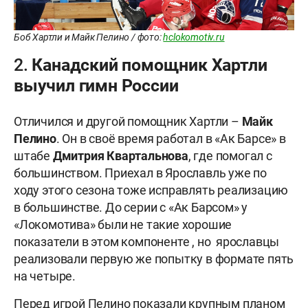
Боб Хартли и Майк Пелино / фото:
hclokomotiv.ru
2. Канадский помощник Хартли
выучил гимн России
Отличился и другой помощник Хартли –
Майк
Пелино
. Он в своё время работал в «Ак Барсе» в
штабе
Дмитрия Квартальнова
, где помогал с
большинством. Приехал в Ярославль уже по
ходу этого сезона тоже исправлять реализацию
в большинстве. До серии с «Ак Барсом» у
«Локомотива» были не такие хорошие
показатели в этом компоненте , но ярославцы
реализовали первую же попытку в формате пять
на четыре.
Перед игрой Пелино показали крупным планом