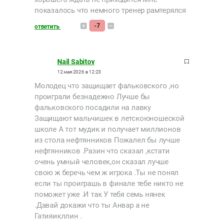
показалось что немного тренер рамтерялся
-7
ответить
Nail Sabitov
12 мая 2026 в 12:23
Молодец что защищает фальковского ,но
проиграли безнадежно Лучше бы
фальковского посадили на лавку
Защищают мальчишек в летскоюношеской
школе А тот мудик и получает миллионов
из стола нефтянников Пожалел бы лучше
нефтянников .Разин что сказал ,кстати
очень умный человек,он сказал лучше
свою ж беречь чем ж игрока .Ты не понял
если ты проиграшь в финале тебе никто не
поможет уже .И так У тебя семь нянек
.Давай докажи что ты Анвар а не
Гатияикллин .