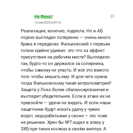
Не Фанат
12 мая 2026 в 09:14
Реализация, конечно, подвела. Но и АБ
порою выглядел потерянно — очень много
брака в передачах. Фальковский с первым
голом крайне удивил: это что за эффект
присутствия на рабочем месте? Выглядело
так, будто-то он держался за соперника,
чтобы самому не упасть. И всё это вместо
того чтобы мешать ему. И для чего нужна
тогда Фальковскому такая антропометрия?
Защита у Локо более сбалансированная и
выглядит убедительнее. Если в атаке их не
превзойти — удачи не видать. И если наши
защитники будут искать удачу у чужих
ворот, недорабатывая у своих — это тоже
не решение. Хрен бы №7 ходил в атаку у
ЗХБ при таких косяках в своём амплуа. А