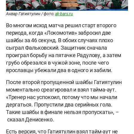
Анвар Гатиятулин / фото:
ak-bars.ru
Во многом исход матча решил старт второго
периода, когда «Локомотив» забросил две
шайбы за 46 секунд. В обоих случаях плохо
сыграл Фальковский. Защитник сначала
проиграл борьбу на пятачке Радулову, а затем
грубо обрезался в чужой зоне, после чего
ярославцы убежали два в одного и забили.
После второй пропущенной шайбы Гатиятулин
моментально среагировал и взял тайма-аут.
«Тренер нас успокоил, потому что мы начали
дергаться. Пропустили два серийных гола.
Такие шайбы в финале нельзя пропускать», –
сказал Денисенко.
Есть версия, что Гатиятулин взял тайм-аут не