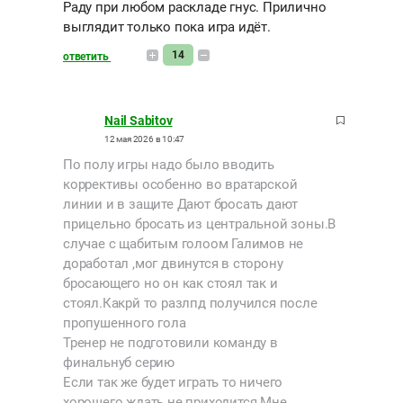
Раду при любом раскладе гнус. Прилично
выглядит только пока игра идёт.
14
ответить
Nail Sabitov
12 мая 2026 в 10:47
По полу игры надо было вводить
коррективы особенно во вратарской
линии и в защите Дают бросать дают
прицельно бросать из центральной зоны.В
случае с щабитым голоом Галимов не
доработал ,мог двинутся в сторону
бросающего но он как стоял так и
стоял.Какрй то разлпд получился после
пропушенного гола
Тренер не подготовили команду в
финальнуб серию
Если так же будет играть то ничего
хорошего ждать не приходится Мне