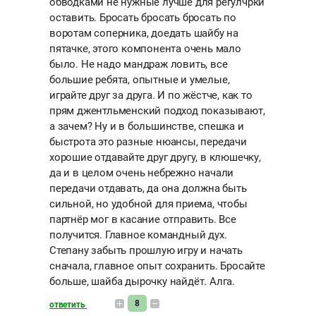
обводками не нужные лучше для регулчрки
оставить. Бросать бросать бросать по
воротам соперника, доедать шайбу на
пятачке, этого компонента очень мало
было. Не надо мандраж ловить, все
большие ребята, опытные и умелые,
играйте друг за друга. И по жёстче, как то
прям джентльменский подход показывают,
а зачем? Ну и в большинстве, спешка и
быстрота это разные нюансы, передачи
хорошие отдавайте друг другу, в клюшечку,
да и в целом очень небрежно начали
передачи отдавать, да она должна быть
сильной, но удобной для приема, чтобы
партнёр мог в касание отправить. Все
получится. Главное командный дух.
Степану забыть прошлую игру и начать
сначала, главное опыт сохранить. Бросайте
больше, шайба дырочку найдёт. Алга.
8
ответить