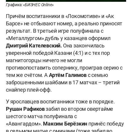
Графика: «БИЗНЕС Online»
Причём воспитанники в «Локомотиве» и «Ак
Барсе» не отбывают номер, а реально приносят
результат. В третьей игре полуфинала с
«Металлургом» дубль у казанцев оформил
Дмитрий Кателевский.
Она закончилась
уверенной победой Казани (4:1) и с тех пор
магнитогорцы ничего не могли
противопоставить сопернику, проиграв серию с
тем же счётом. А
Артём Галимов
с семью
заброшенными шайбами в 17 матчах – третий
снайпер плей-офф.
У ярославцев воспитанники тоже в порядке.
Рушан Рафиков
забил во втором овертайме
шестого матча полуфинала с
«Авангардом».
Максим Берёзкин
принёс победу
в седьмом матче с омичами (тоже забил во