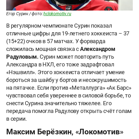
Егор Сурин / фото:
hclokomotiv.ru
В регулярном чемпионате Сурин показал
отличные цифры для 19-летнего хоккеиста – 37
(15+22) очков в 57 матчах. У форварда
сложилась мощная связка с
Александром
Радуловым.
Сурин может повторить путь
Александра в НХЛ, его тоже задрафтовал
«Нэшвилл». Этого хоккеиста отличает умение
бороться за шайбу у бортов и несокрушимость
на пятачке. Если против «Металлурга» «Ак Барс»
чувствовал себя увереннее в силовой борьбе, то
снести Сурина значительно тяжелее. Его
передача помогла Радулову открыть счёт голам
в серии.
Максим Берёзкин, «Локомотив»