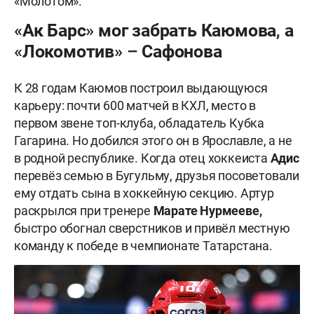
«Молотом».
«Ак Барс» мог забрать Каюмова, а
«Локомотив» – Сафонова
К 28 годам Каюмов построил выдающуюся
карьеру: почти 600 матчей в КХЛ, место в
первом звене топ-клуба, обладатель Кубка
Гагарина. Но добился этого он в Ярославле, а не
в родной республике. Когда отец хоккеиста
Адис
перевёз семью в Бугульму, друзья посоветовали
ему отдать сына в хоккейную секцию. Артур
раскрылся при тренере
Марате Нурмееве,
быстро обогнал сверстников и привёл местную
команду к победе в чемпионате Татарстана.