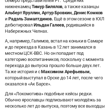
семеро представителей РТ. Среди них
нижнекамец
Тимур Билялов
, а также казанцы
Альберт Яруллин, Артур Бровкин, Денис Комков
и
Радэль Замалтдинов.
Ещё в этом сезоне в КХЛ
дебютировал
Ильдан Галеев,
родившийся в
Набережных Челнах.
А, например, Галимов, встал на коньки в Самаре
и до переезда в Казань в 12 лет занимался в
местном ЦСК-ВВС. Но он попадает под
категорию воспитанников, поскольку с момента
перехода до выпуска прошло больше двух лет.
Та же история и с
Максимом Арефьевым,
который выступал в Орске до 14 лет, после чего
оказался в «Ак Барсе».
Для «Локомотива» подобные кейсы редки.
Обычно ярославцы подписывают молодёжь за
несколько лет до выпуска, поэтому все выходцы