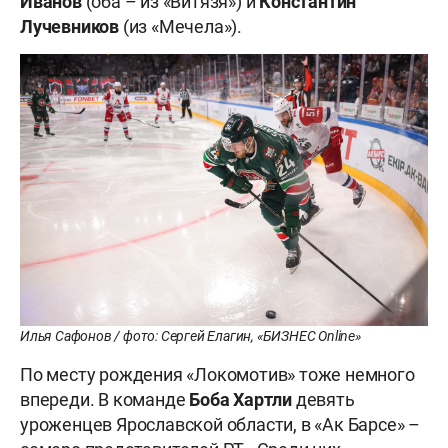
Иванов
(оба – из «Витязя») и
Константин
Лучевников
(из «Мечела»).
Илья Сафонов / фото: Сергей Елагин, «БИЗНЕС Online»
По месту рождения «Локомотив» тоже немного
впереди. В команде
Боба Хартли
девять
уроженцев Ярославской области, в «Ак Барсе» –