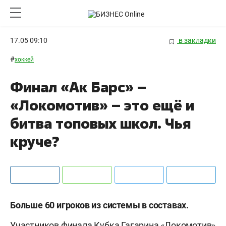
17.05 09:10
в закладки
#
хоккей
Финал «Ак Барс» –
«Локомотив» – это ещё и
битва топовых школ. Чья
круче?
Больше 60 игроков из системы в составах.
Участников финала Кубка Гагарина «Локомотив»