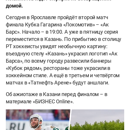
домой.
Сегодня в Ярославле пройдëт второй матч
финала Кубка Гагарина «Локомотив» – «Ак
Барс». Начало – в 19:00. А уже в пятницу серия
переместится в Казань. По прибытию в столицу
РТ хоккеисты увидят необычную картину:
въездную стелу «Казань» украсил логотип «Ак
Барса», по всему городу развесили баннеры
«Кубок рядом», рестораны тоже украсили в
хоккейном стиле. А ещë в третьем и четвëртом
матчах в «Татнефть Арене» будут аншлаги.
Об ажиотаже в Казани перед финалом – в
материале «БИЗНЕС Online».