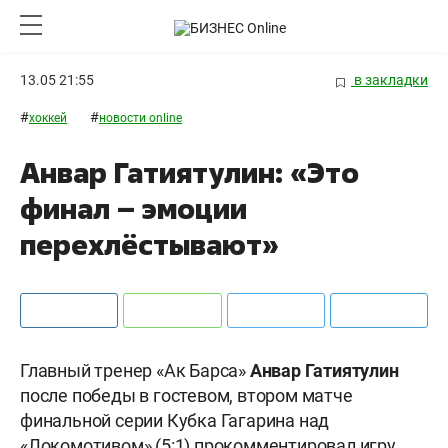
13.05 21:55
в закладки
#
#
хоккей
новости online
Анвар Гатиятулин: «Это
финал – эмоции
перехлёстывают»
Главный тренер «Ак Барса»
Анвар Гатиятулин
после победы в гостевом, втором матче
финальной серии Кубка Гагарина над
«Локомотивом» (5:1) прокомментировал игру