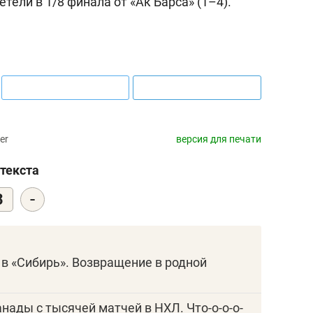
тели в 1/8 финала от «Ак Барса» (1–4).
er
версия для печати
текста
-
3
 в «Сибирь». Возвращение в родной
анады с тысячей матчей в НХЛ. Что-о-о-о-