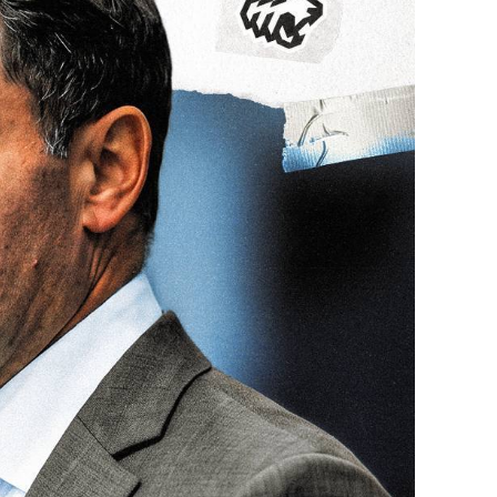
25 лучших волейболи
истории России:
Артамонова-Эстес –
первая, Гамова – тол
шестая