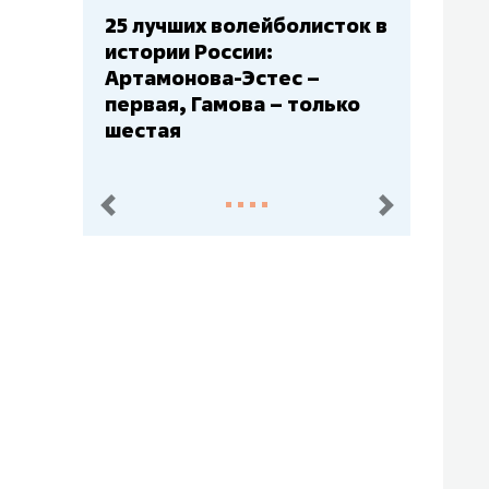
сток в
Бюджеты клубов КХЛ: СКА
– главный мажор, «Ак
Барс» – второй, «Салават
ько
Юлаев» – середняк
пред.
след.