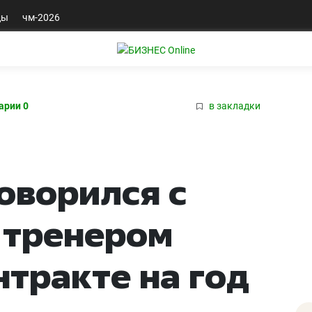
ды
чм-2026
арии 0
в закладки
оворился с
 тренером
нтракте на год