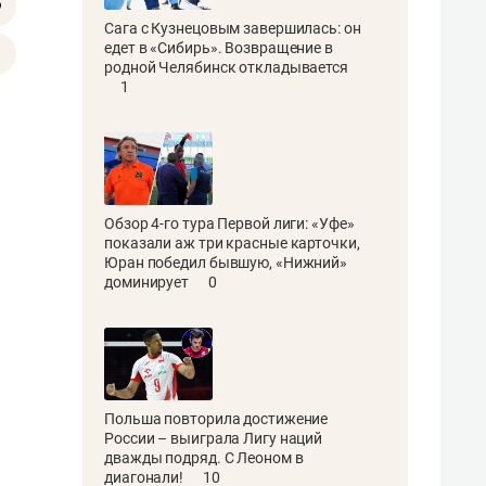
Сага с Кузнецовым завершилась: он
едет в «Сибирь». Возвращение в
родной Челябинск откладывается
1
Обзор 4-го тура Первой лиги: «Уфе»
показали аж три красные карточки,
Юран победил бывшую, «Нижний»
доминирует
0
Польша повторила достижение
России – выиграла Лигу наций
дважды подряд. С Леоном в
диагонали!
10