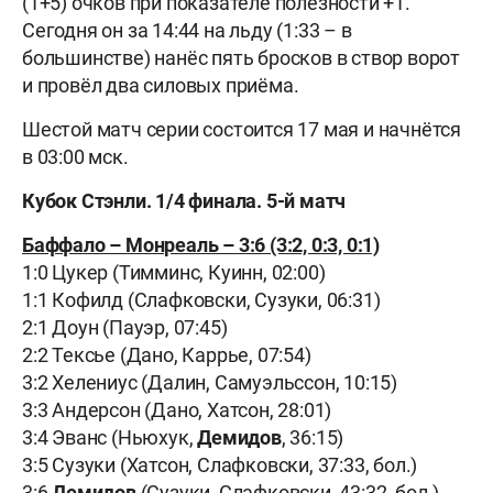
(1+5) очков при показателе полезности +1.
Сегодня он за 14:44 на льду (1:33 – в
большинстве) нанёс пять бросков в створ ворот
и провёл два силовых приёма.
Шестой матч серии состоится 17 мая и начнётся
в 03:00 мск.
Кубок Стэнли. 1/4 финала. 5-й матч
Баффало – Монреаль – 3:6 (3:2, 0:3, 0:1)
1:0 Цукер (Тимминс, Куинн, 02:00)
1:1 Кофилд (Слафковски, Сузуки, 06:31)
2:1 Доун (Пауэр, 07:45)
2:2 Тексье (Дано, Каррье, 07:54)
3:2 Хелениус (Далин, Самуэльссон, 10:15)
3:3 Андерсон (Дано, Хатсон, 28:01)
3:4 Эванс (Ньюхук,
Демидов
, 36:15)
3:5 Сузуки (Хатсон, Слафковски, 37:33, бол.)
3:6
Демидов
(Сузуки, Слафковски, 43:32, бол.)