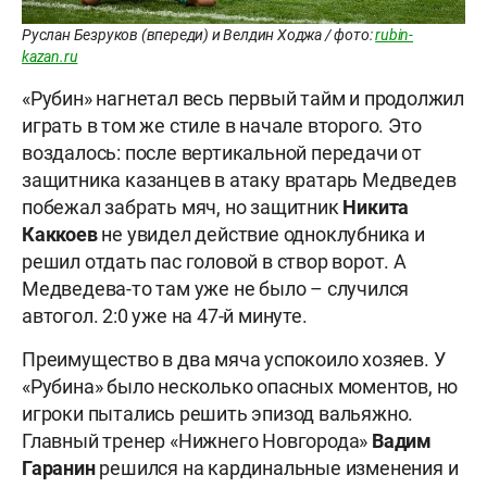
Руслан Безруков (впереди) и Велдин Ходжа / фото:
rubin-
kazan.ru
«Рубин» нагнетал весь первый тайм и продолжил
играть в том же стиле в начале второго. Это
воздалось: после вертикальной передачи от
защитника казанцев в атаку вратарь Медведев
побежал забрать мяч, но защитник
Никита
Каккоев
не увидел действие одноклубника и
решил отдать пас головой в створ ворот. А
Медведева-то там уже не было – случился
автогол. 2:0 уже на 47-й минуте.
Преимущество в два мяча успокоило хозяев. У
«Рубина» было несколько опасных моментов, но
игроки пытались решить эпизод вальяжно.
Главный тренер «Нижнего Новгорода»
Вадим
Гаранин
решился на кардинальные изменения и