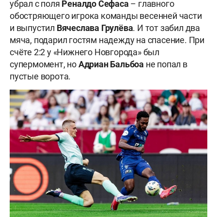
убрал с поля
Реналдо Сефаса
– главного
обостряющего игрока команды весенней части
и выпустил
Вячеслава Грулёва
. И тот забил два
мяча, подарил гостям надежду на спасение. При
счёте 2:2 у «Нижнего Новгорода» был
супермомент, но
Адриан Бальбоа
не попал в
пустые ворота.