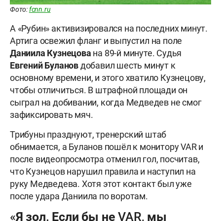
Фото:
fcnn.ru
А «Рубин» активизировался на последних минут.
Артига освежил фланг и выпустил на поле
Даниила Кузнецова
на 89-й минуте. Судья
Евгений Буланов
добавил шесть минут к
основному времени, и этого хватило Кузнецову,
чтобы отличиться. В штрафной площади он
сыграл на добивании, когда Медведев не смог
зафиксировать мяч.
Трибуны празднуют, тренерский штаб
обнимается, а Буланов пошёл к монитору VAR и
после видеопросмотра отменил гол, посчитав,
что Кузнецов нарушил правила и наступил на
руку Медведева. Хотя этот контакт был уже
после удара Даниила по воротам.
«Я зол. Если бы не VAR, мы