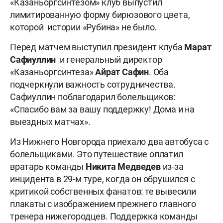
«Казаньоргсинтезом» клуб выпустил
лимитированную форму бирюзового цвета,
которой истории «Рубина» не было.
Перед матчем выступил президент клуба
Марат
Сафиуллин
и генеральный директор
«Казаньоргсинтеза»
Айрат Сафин
. Оба
подчеркнули важность сотрудничества.
Сафиуллин поблагодарил болельщиков:
«Спасибо вам за вашу поддержку! Дома и на
выездных матчах».
Из Нижнего Новгорода приехало два автобуса с
болельщиками. Это путешествие оплатил
вратарь команды
Никита Медведев
из-за
инцидента в 29-м туре, когда он обрушился с
критикой собственных фанатов: те вывесили
плакаты с изображением прежнего главного
тренера нижегородцев. Поддержка команды