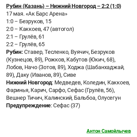
Рубин (Казань) – Нижний Новгород – 2:2 (1:0)
17 мая. «Ак Барс Арена»
1:0 – Безруков, 15
2:0 – Каккоев, 47 (автогол)
2:1 – Грулёв, 61
2:2 – Грулёв, 65
Рубин:
Ставер, Тесленко, Вуячич, Безруков
(Кузнецов, 89), Рожков, Кабутов (Юкич, 68),
Лобов, Начо (Зотов, 89), Ходжа (Шабанхаджай,
89), Даку (Иванов, 89), Сиве
Нижний Новгород
: Медведев, Коледин, Каккоев,
Фаринья, Карич, Сарфо, Сефас (Грулёв, 56),
Вешнер Тичич, Калинский, Бальбоа, Олусегун
Предупреждение
: Сефас (37)
Антон Самойлычев