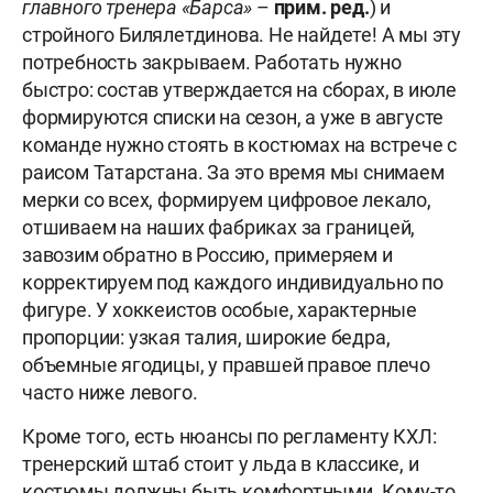
главного тренера «Барса»
–
прим. ред.
) и
стройного Билялетдинова. Не найдете! А мы эту
потребность закрываем. Работать нужно
быстро: состав утверждается на сборах, в июле
формируются списки на сезон, а уже в августе
команде нужно стоять в костюмах на встрече с
раисом Татарстана. За это время мы снимаем
мерки со всех, формируем цифровое лекало,
отшиваем на наших фабриках за границей,
завозим обратно в Россию, примеряем и
корректируем под каждого индивидуально по
фигуре. У хоккеистов особые, характерные
пропорции: узкая талия, широкие бедра,
объемные ягодицы, у правшей правое плечо
часто ниже левого.
Кроме того, есть нюансы по регламенту КХЛ:
тренерский штаб стоит у льда в классике, и
костюмы должны быть комфортными. Кому-то