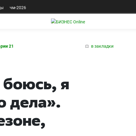
ды
чм-2026
рии 21
в закладки
 боюсь, я
о дела».
езоне,