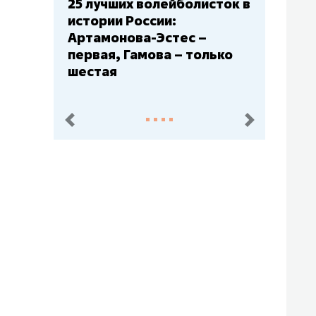
Бюджеты клубов КХЛ: СКА
– главный мажор, «Ак
Барс» – второй, «Салават
Юлаев» – середняк
пред.
след.