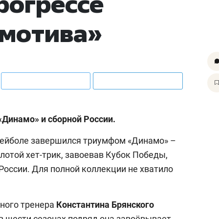
рогрессе
омотива»
Динамо» и сборной России.
лейболе завершился триумфом «Динамо» –
лотой хет-трик, завоевав Кубок Победы,
России. Для полной коллекции не хватило
вного тренера
Константина Брянского
 шести сезонах подряд она завоёвывает