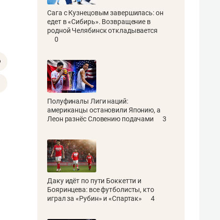
Сага с Кузнецовым завершилась: он
едет в «Сибирь». Возвращение в
родной Челябинск откладывается
0
Полуфиналы Лиги наций:
американцы остановили Японию, а
Леон разнёс Словению подачами
3
Даку идёт по пути Боккетти и
Бояринцева: все футболисты, кто
играл за «Рубин» и «Спартак»
4