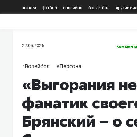
хоккей
футбол
волейбол
баскетбол
другие ви
22.05.2026
коммента
Волейбол
Персона
#
#
«Выгорания не
фанатик своег
Брянский – о с