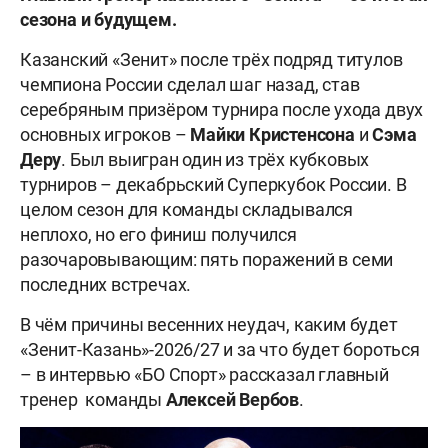
сезона и будущем.
Казанский «Зенит» после трёх подряд титулов
чемпиона России сделал шаг назад, став
серебряным призёром турнира после ухода двух
основных игроков –
Майки Кристенсона
и
Сэма
Деру
. Был выигран один из трёх кубковых
турниров – декабрьский Суперкубок России. В
целом сезон для команды складывался
неплохо, но его финиш получился
разочаровывающим: пять поражений в семи
последних встречах.
В чём причины весенних неудач, каким будет
«Зенит-Казань»-2026/27 и за что будет бороться
– в интервью «БО Спорт» рассказал главный
тренер команды
Алексей Вербов
.