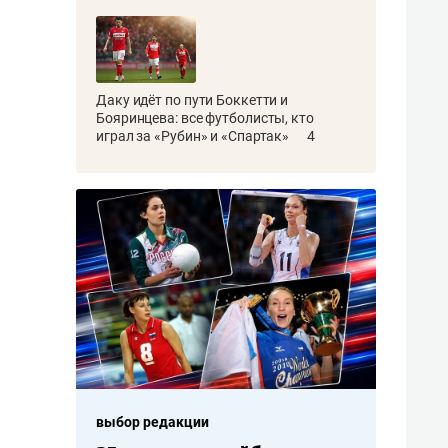
Даку идёт по пути Боккетти и
Бояринцева: все футболисты, кто
играл за «Рубин» и «Спартак»
4
выбор редакции