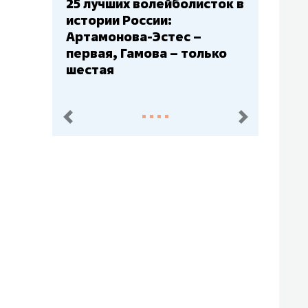
25 лучших волейболисток в
истории России:
Артамонова-Эстес –
первая, Гамова – только
шестая
пред.
след.