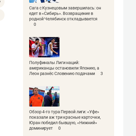
Сага с Кузнецовым завершилась: он
едет в «Сибирь». Возвращение в
родной Челябинск откладывается
0
Полуфиналы Лиги наций:
американцы остановили Японию, а
Леон разнёс Словению подачами
3
Обзор 4-го тура Первой лиги: «Уфе»
показали аж три красные карточки,
Юран победил бывшую, «Нижний»
доминирует
0