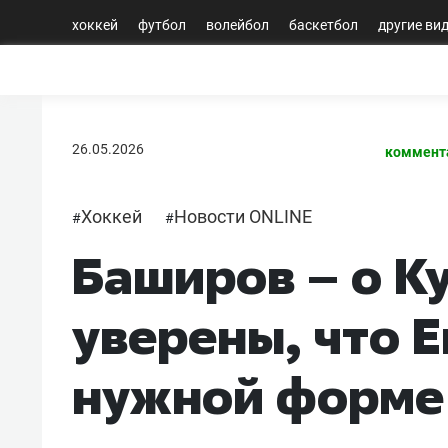
хоккей
футбол
волейбол
баскетбол
другие ви
26.05.2026
коммент
Хоккей
Новости ONLINE
#
#
Баширов – о К
уверены, что Е
нужной форме 