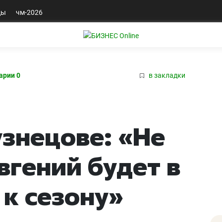
ды
чм-2026
арии 0
в закладки
узнецове: «Не
вгений будет в
к сезону»