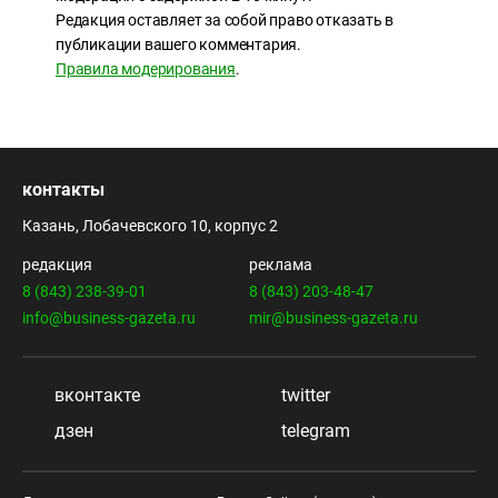
Редакция оставляет за собой право отказать в
публикации вашего комментария.
Правила модерирования
.
контакты
Казань, Лобачевского 10, корпус 2
редакция
реклама
8 (843) 238-39-01
8 (843) 203-48-47
info@business-gazeta.ru
mir@business-gazeta.ru
вконтакте
twitter
дзен
telegram