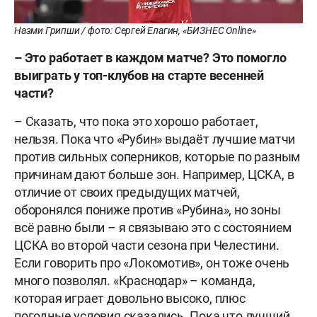
Назми Грипши / фото: Сергей Елагин, «БИЗНЕС Online»
– Это работает в каждом матче? Это помогло
выиграть у топ-клубов на старте весенней
части?
– Сказать, что пока это хорошо работает,
нельзя. Пока что «Рубин» выдаёт лучшие матчи
против сильных соперников, которые по разным
причинам дают больше зон. Например, ЦСКА, в
отличие от своих предыдущих матчей,
оборонялся пониже против «Рубина», но зоны
всё равно были – я связываю это с состоянием
ЦСКА во второй части сезона при Челестини.
Если говорить про «Локомотив», он тоже очень
много позволял. «Краснодар» – команда,
которая играет довольно высоко, плюс
погодные условия сказались. Пока что лучший