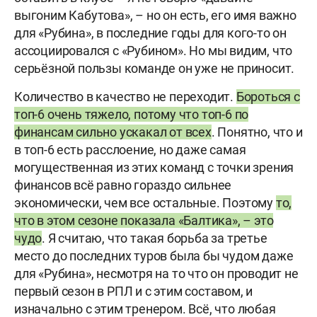
выгоним Кабутова», – но он есть, его имя важно
для «Рубина», в последние годы для кого-то он
ассоциировался с «Рубином». Но мы видим, что
серьёзной пользы команде он уже не приносит.
Количество в качество не переходит.
Бороться с
топ-6 очень тяжело, потому что топ-6 по
финансам сильно ускакал от всех
. Понятно, что и
в топ-6 есть расслоение, но даже самая
могущественная из этих команд с точки зрения
финансов всё равно гораздо сильнее
экономически, чем все остальные. Поэтому
то,
что в этом сезоне показала «Балтика», – это
чудо
. Я считаю, что такая борьба за третье
место до последних туров была бы чудом даже
для «Рубина», несмотря на то что он проводит не
первый сезон в РПЛ и с этим составом, и
изначально с этим тренером. Всё, что любая