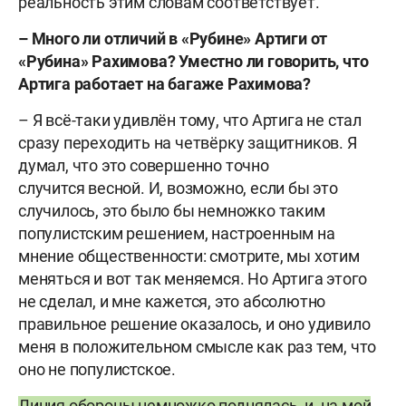
реальность этим словам соответствует.
– Много ли отличий в «Рубине» Артиги от
«Рубина» Рахимова? Уместно ли говорить, что
Артига работает на багаже Рахимова?
– Я всё-таки удивлён тому, что Артига не стал
сразу переходить на четвёрку защитников. Я
думал, что это совершенно точно
случится весной. И, возможно, если бы это
случилось, это было бы немножко таким
популистским решением, настроенным на
мнение общественности: смотрите, мы хотим
меняться и вот так меняемся. Но Артига этого
не сделал, и мне кажется, это абсолютно
правильное решение оказалось, и оно удивило
меня в положительном смысле как раз тем, что
оно не популистское.
Линия обороны немножко поднялась, и, на мой