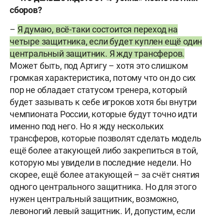
сборов?
–
Я думаю, всё-таки состоится переход на
четыре защитника, если будет куплен ещё один
центральный защитник. Я жду трансферов.
Может быть, под Артигу – хотя это слишком
громкая характеристика, потому что он до сих
пор не обладает статусом тренера, который
будет зазывать к себе игроков хотя бы внутри
чемпионата России, которые будут точно идти
именно под него. Но я жду нескольких
трансферов, которые позволят сделать модель
ещё более атакующей либо закрепиться в той,
которую мы увидели в последние недели. Но
скорее, ещё более атакующей – за счёт снятия
одного центрального защитника. Но для этого
нужен центральный защитник, возможно,
левоногий левый защитник. И, допустим, если