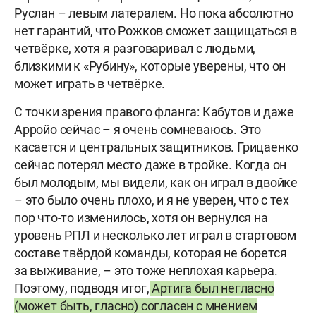
Руслан – левым латералем. Но пока абсолютно
нет гарантий, что Рожков сможет защищаться в
четвёрке, хотя я разговаривал с людьми,
близкими к «Рубину», которые уверены, что он
может играть в четвёрке.
С точки зрения правого фланга: Кабутов и даже
Арройо сейчас – я очень сомневаюсь. Это
касается и центральных защитников. Грицаенко
сейчас потерял место даже в тройке. Когда он
был молодым, мы видели, как он играл в двойке
– это было очень плохо, и я не уверен, что с тех
пор что-то изменилось, хотя он вернулся на
уровень РПЛ и несколько лет играл в стартовом
составе твёрдой команды, которая не борется
за выживание, – это тоже неплохая карьера.
Поэтому, подводя итог,
Артига был негласно
(может быть, гласно) согласен с мнением