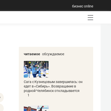
бизнес online
читаемое
обсуждаемое
Сага с Кузнецовым завершилась: он
едет в «Сибирь». Возвращение в
родной Челябинск откладывается
1