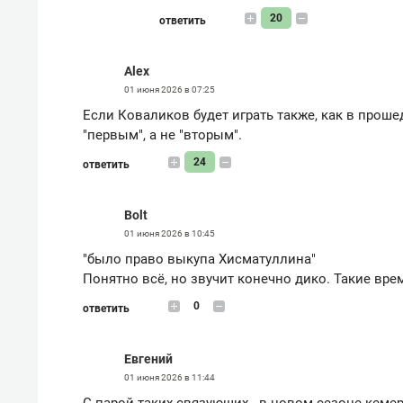
20
ответить
Alex
01 июня 2026 в 07:25
Если Коваликов будет играть также, как в проше
"первым", а не "вторым".
24
ответить
Bolt
01 июня 2026 в 10:45
"было право выкупа Хисматуллина"
Понятно всё, но звучит конечно дико. Такие вре
0
ответить
Евгений
01 июня 2026 в 11:44
С парой таких связующих - в новом сезоне кемер