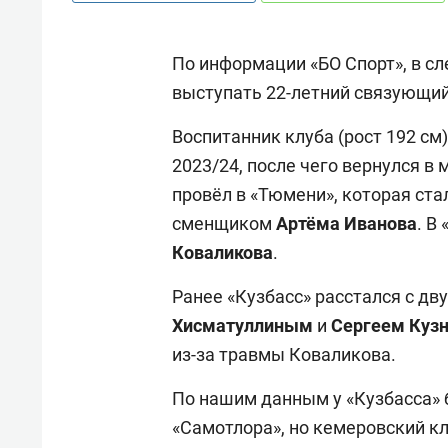
По информации «БО Спорт», в с
выступать 22-летний связующи
Воспитанник клуба (рост 192 см)
2023/24, после чего вернулся 
провёл в «Тюмени», которая ста
сменщиком
Артёма
Иванова
. В
Коваликова
.
Ранее «Кузбасс» расстался с д
Хисматуллиным
и
Сергеем
Куз
из-за травмы Коваликова.
По нашим данным у «Кузбасса» 
«Самотлора», но кемеровский кл