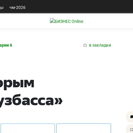
ды
чм-2026
арии 6
в закладки
торым
узбасса»