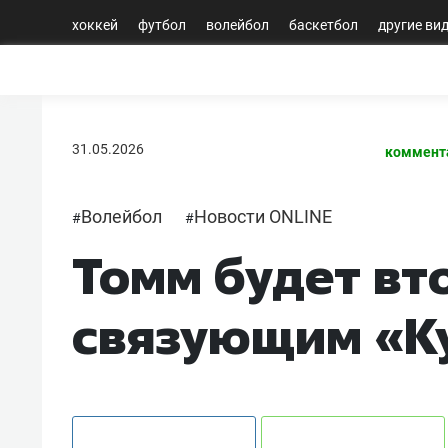
хоккей
футбол
волейбол
баскетбол
другие ви
31.05.2026
коммент
Волейбол
Новости ONLINE
#
#
Томм будет в
связующим «К