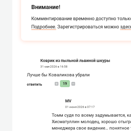
Внимание!
Комментирование временно доступно тольк
Подробнее.
Зарегистрироваться можно
здес
Коврик из пыльной львиной шкуры
31 мая 2026 в 16:58
Лучше бы Коваликова убрали
19
ответить
MV
01 июня 2026 в 07:17
Томм судя по всему задумывается, ка
Хисматуллин молодец, хорошо отыгра
менеджера свое видение… понятное 