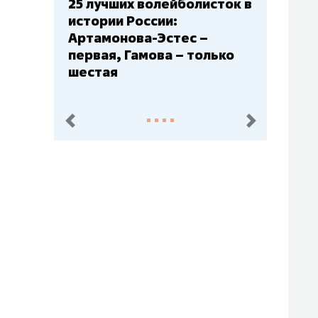
Бюджеты клубов КХЛ: СКА
– главный мажор, «Ак
Барс» – второй, «Салават
Юлаев» – середняк
пред.
след.