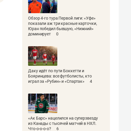
Обзор 4-го тура Первой лиги: «Уфе»
показали аж три красные карточки,
Юран победил бывшую, «Нижний»
доминирует
0
Даку идёт по пути Боккетти и
Бояринцева: все футболисты, кто
играл за «Рубин» и «Спартак»
4
«Ак Барс» нацелился на суперзвезду
из Канады с тысячей матчей в НХЛ.
Что-о-о-о-о?
6