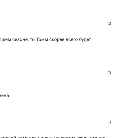
дшем сезоне, то Томм скорее всего будет
мена
овской команде ничего не светит, жаль что это