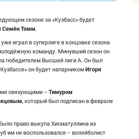
ледующем сезоне за «Кузбасс» будет
й
Семён
Томм
.
 уже играл в суперлиге в концовке сезона
в молодёжную команду. Минувший сезон он
ла победителем Высшей лиги А. Он был
 «Кузбассе» он будет напарником
Игоря
вумя связующими –
Тимуром
нецовым
, который был подписан в феврале
было право выкупа Хисматуллина из
уб им не воспользовался – волейболист