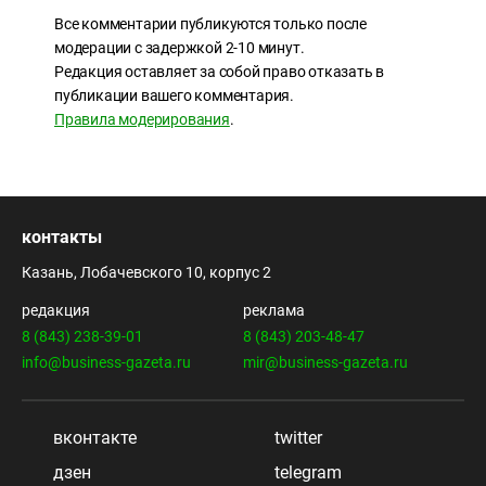
Все комментарии публикуются только после
модерации с задержкой 2-10 минут.
Редакция оставляет за собой право отказать в
публикации вашего комментария.
Правила модерирования
.
контакты
Казань, Лобачевского 10, корпус 2
редакция
реклама
8 (843) 238-39-01
8 (843) 203-48-47
info@business-gazeta.ru
mir@business-gazeta.ru
вконтакте
twitter
дзен
telegram