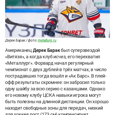
Дерек Барак / фото:
metallurg.ru
Американец
Дерек
Барак
был суперзвездой
«Витязя», а когда клуб исчез, его перехватил
«Металлург». Форвард начал регулярный
чемпионат с двух дублей в трёх матчах, в число
пострадавших тогда вошёл и «Ак Барс». В плей-
офф результаты скромнее: он забросил только
одну шайбу за всю серию с казанцами. Однако
его новому клубу ЦСКА навыки игрока могут
быть полезны на длинной дистанции. Он хорошо
находит свободные зоны для передач, низкий
для хоккея рост (173 см) компенсирует