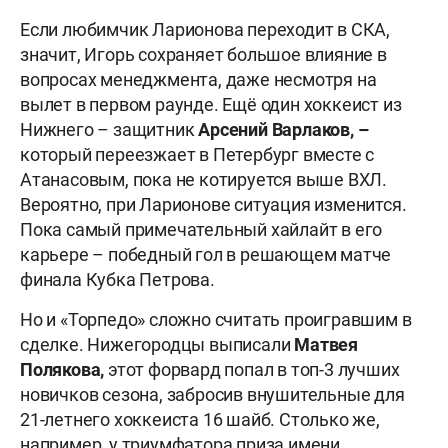
Если любимчик Ларионова переходит в СКА,
значит, Игорь сохраняет большое влияние в
вопросах менеджмента, даже несмотря на
вылет в первом раунде. Ещё один хоккеист из
Нижнего – защитник
Арсений Варлаков,
–
который переезжает в Петербург вместе с
Атанасовым, пока не котируется выше ВХЛ.
Вероятно, при Ларионове ситуация изменится.
Пока самый примечательный хайлайт в его
карьере – победный гол в решающем матче
финала Кубка Петрова.
Но и «Торпедо» сложно считать проигравшим в
сделке. Нижегородцы выписали
Матвея
Полякова,
этот форвард попал в топ-3 лучших
новичков сезона, забросив внушительные для
21-летнего хоккеиста 16 шайб. Столько же,
например, у триумфатора приза имени