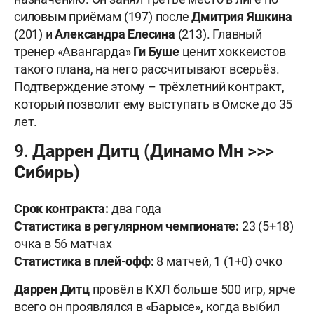
силовым приёмам (197) после
Дмитрия Яшкина
(201) и
Александра Елесина
(213). Главный
тренер «Авангарда»
Ги Буше
ценит хоккеистов
такого плана, на него рассчитывают всерьёз.
Подтверждение этому – трёхлетний контракт,
который позволит ему выступать в Омске до 35
лет.
9. Даррен Дитц (Динамо Мн >>>
Сибирь)
Срок контракта:
два года
Статистика в регулярном чемпионате:
23 (5+18)
очка в 56 матчах
Статистика в плей-офф:
8 матчей, 1 (1+0) очко
Даррен Дитц
провёл в КХЛ больше 500 игр, ярче
всего он проявлялся в «Барысе», когда выбил