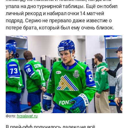
упала на дно турнирной таблицы. Ещё он побил
личный рекорд и набирал очки 14 матчей
подряд. Серию не прервало даже известие о
потере брата, который был ему очень близок.
Фото:
hcsalavat.ru
В плей-офф получилось далеко не всё,