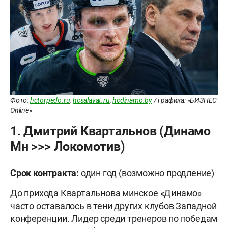
Фото:
hctorpedo.ru
,
hcsalavat.ru
,
hcdinamo.by
/ графика: «БИЗНЕС
Online»
1. Дмитрий Квартальнов (Динамо
Мн >>> Локомотив)
Срок контракта:
один год (возможно продление)
До прихода Квартальнова минское «Динамо»
часто оставалось в тени других клубов Западной
конференции. Лидер среди тренеров по победам