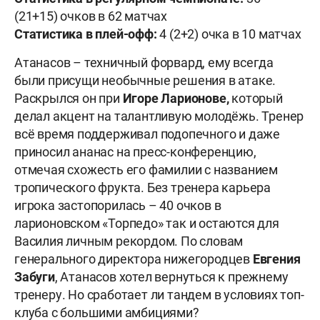
(21+15) очков в 62 матчах
Статистика в плей-офф:
4 (2+2) очка в 10 матчах
Атанасов – техничный форвард, ему всегда
были присущи необычные решения в атаке.
Раскрылся он при
Игоре Ларионове,
который
делал акцент на талантливую молодёжь. Тренер
всё время поддерживал подопечного и даже
приносил ананас на пресс-конференцию,
отмечая схожесть его фамилии с названием
тропического фрукта. Без тренера карьера
игрока застопорилась – 40 очков в
ларионовском «Торпедо» так и остаются для
Василия личным рекордом. По словам
генерального директора нижегородцев
Евгения
Забуги
, Атанасов хотел вернуться к прежнему
тренеру. Но сработает ли тандем в условиях топ-
клуба с большими амбициями?