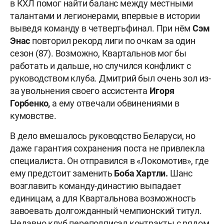
в КХЛ помог найти баланс между местными
талантами и легионерами, впервые в истории
выведя команду в четвертьфинал. При нём
Сэм
Энас
повторил рекорд лиги по очкам за один
сезон (87). Возможно, Квартальнов мог бы
работать и дальше, но случился конфликт с
руководством клуба. Дмитрий был очень зол из-
за увольнения своего ассистента
Игоря
Горбенко,
а
ему отвечали обвинениями в
кумовстве.
В дело вмешалось руководство Беларуси, но
даже гарантия сохранения поста не привлекла
специалиста. Он отправился в «Локомотив», где
ему предстоит заменить
Боба Хартли.
Шанс
возглавить команду-династию выпадает
единицам, а для Квартальнова возможность
завоевать долгожданный чемпионский титул.
Недавно клуб переподписал контракты с рядом