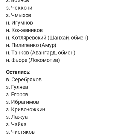
з. Войнов
з. Чеккони
з. Чмыхов
н. Игумнов
н. Кожевников
н. Котляревский (Шанхай, обмен)
н. Пилипенко (Амур)
н. Танков (Авангард, обмен)
н. Фьоре (Локомотив)
Остались
:
в. Серебряков
з. Гуляев
з. Егоров
з. Ибрагимов
з. Кривоножкин
з. Лажуа
з. Чайка
з. Чистяков