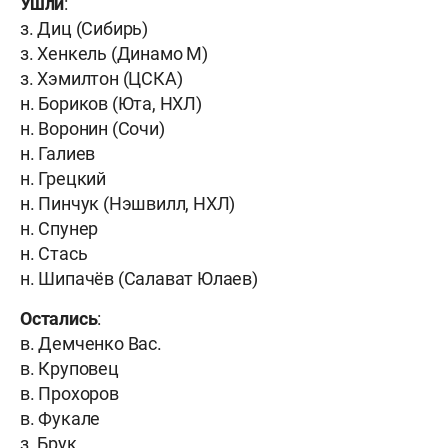
Ушли
:
з. Диц (Сибирь)
з. Хенкель (Динамо М)
з. Хэмилтон (ЦСКА)
н. Бориков (Юта, НХЛ)
н. Воронин (Сочи)
н. Галиев
н. Грецкий
н. Пинчук (Нэшвилл, НХЛ)
н. Спунер
н. Стась
н. Шипачёв (Салават Юлаев)
Остались
:
в. Демченко Вас.
в. Круповец
в. Прохоров
в. Фукале
з. Брук