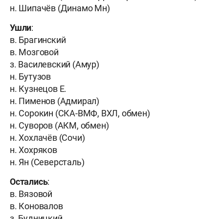
н. Шипачёв (Динамо Мн)
Ушли
:
в. Брагинский
в. Мозговой
з. Василевский (Амур)
н. Бутузов
н. Кузнецов Е.
н. Пименов (Адмирал)
н. Сорокин (СКА-ВМФ, ВХЛ, обмен)
н. Суворов (АКМ, обмен)
н. Хохлачёв (Сочи)
н. Хохряков
н. Ян (Северсталь)
Остались
:
в. Вязовой
в. Коновалов
з. Будницкий