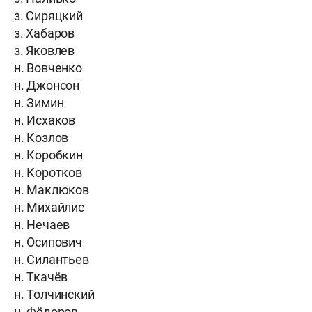
з. Сиряцкий
з. Хабаров
з. Яковлев
н. Вовченко
н. Джонсон
н. Зимин
н. Исхаков
н. Козлов
н. Коробкин
н. Коротков
н. Маклюков
н. Михайлис
н. Нечаев
н. Осипович
н. Силантьев
н. Ткачёв
н. Толчинский
н. Фёдоров