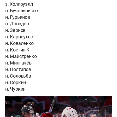
з. Холлоуэлл
н. Бучельников
н. Гурьянов
н. Дроздов
н. Зернов
н. Карнаухов
н. Коваленко
н. Костин К.
н. Майстренко
н. Мингачёв
н. Полтапов
н. Соловьёв
н. Соркин
н. Чуркин