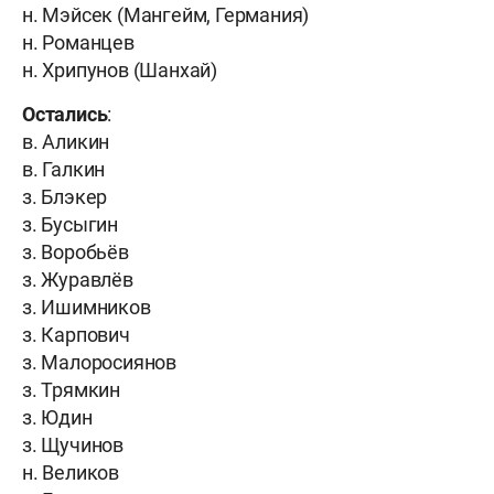
н. Мэйсек (Мангейм, Германия)
н. Романцев
н. Хрипунов (Шанхай)
Остались
:
в. Аликин
в. Галкин
з. Блэкер
з. Бусыгин
з. Воробьёв
з. Журавлёв
з. Ишимников
з. Карпович
з. Малоросиянов
з. Трямкин
з. Юдин
з. Щучинов
н. Великов