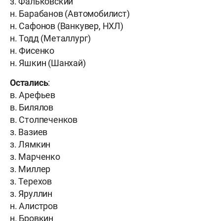
з. Фальковский
н. Барабанов (Автомобилист)
н. Сафонов (Ванкувер, НХЛ)
н. Тодд (Металлург)
н. Фисенко
н. Яшкин (Шанхай)
Остались
:
в. Арефьев
в. Билялов
в. Столпеченков
з. Вазиев
з. Лямкин
з. Марченко
з. Миллер
з. Терехов
з. Яруллин
н. Алистров
н. Бровкин