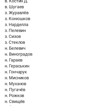
в. Костин Д.
в. Шугаев
з. Журавлёв
з. Конюшков
з. Нарделла
з. Пелевин
з. Сизов
з. Стеклов
н. Белевич
н. Виноградов
н. Гараев
н. Гераськин
н. Гончарук
н. Мисников
н. Муханов
н. Пугачёв
н. Рожков
н. Свищёв