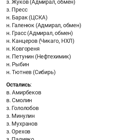
з. Жуков (Адмирал, обмен)
з. Пресс
н. Барак (ЦСКА)
н. Галенюк (Адмирал, обмен)
н. Грасс (Адмирал, обмен)
н. Канцеров (Чикаго, НХЛ)
н. Ковгореня
н. Петунин (Нефтехимик)
н. Рыбин
н. Тютнев (Сибирь)
Остались
:
в. Амирбеков
в. Смолин
з. Гололобов
з. Минулин
з. Мухранов
з. Орехов
з. Паливко