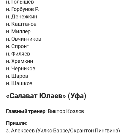
н. Голышев
н. Горбунов Р.
н. Денежкин
н. Каштанов
н. Миллер
н. Овчинников
н. Спронг
н. Филяев
н. Хремкин
н. Черников
н. Шаров
н. Шашков
«Салават Юлаев» (Уфа)
Главный тренер
: Виктор Козлов
Пришли
:
з. Алексеев (Уилкс-Барре/Скрантон Пингвинз)