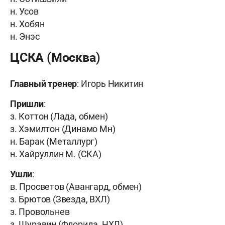
н. Усов
н. Хобян
н. Энэс
ЦСКА (Москва)
Главный тренер
: Игорь Никитин
Пришли
:
з. Коттон (Лада, обмен)
з. Хэмилтон (Динамо Мн)
н. Барак (Металлург)
н. Хайруллин М. (СКА)
Ушли
:
в. Просветов (Авангард, обмен)
з. Брютов (Звезда, ВХЛ)
з. Провольнев
з. Шуравин (Флорида, НХЛ)