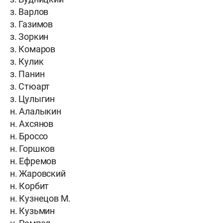
з. Варлов
з. Газимов
з. Зоркин
з. Комаров
з. Кулик
з. Панин
з. Стюарт
з. Цулыгин
н. Алалыкин
н. Ахсянов
н. Броссо
н. Горшков
н. Ефремов
н. Жаровский
н. Корбит
н. Кузнецов М.
н. Кузьмин