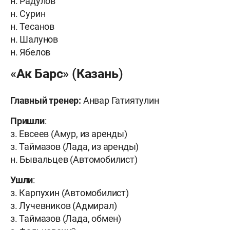
н. Радулов
н. Сурин
н. Тесанов
н. Шалунов
н. Ябелов
«Ак Барс» (Казань)
Главный тренер:
Анвар Гатиятулин
Пришли
:
з. Евсеев (Амур, из аренды)
з. Таймазов (Лада, из аренды)
н. Бывальцев (Автомобилист)
Ушли
:
з. Карпухин (Автомобилист)
з. Лучевников (Адмирал)
з. Таймазов (Лада, обмен)