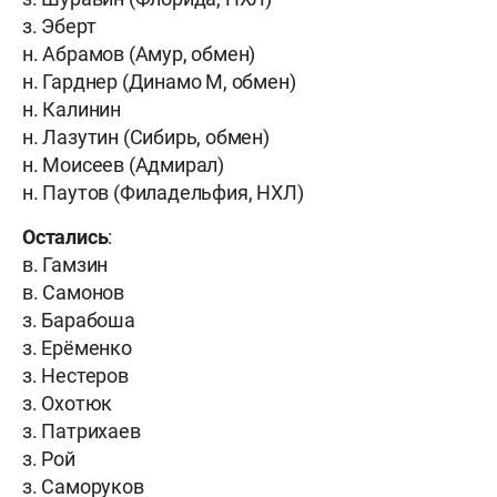
з. Эберт
н. Абрамов (Амур, обмен)
н. Гарднер (Динамо М, обмен)
н. Калинин
н. Лазутин (Сибирь, обмен)
н. Моисеев (Адмирал)
н. Паутов (Филадельфия, НХЛ)
Остались
:
в. Гамзин
в. Самонов
з. Барабоша
з. Ерёменко
з. Нестеров
з. Охотюк
з. Патрихаев
з. Рой
з. Саморуков