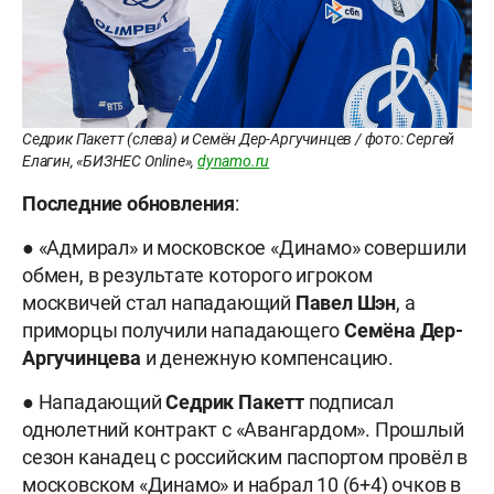
Седрик Пакетт (слева) и Семён Дер-Аргучинцев / фото: Сергей
Елагин, «БИЗНЕС Online»,
dynamo.ru
Последние обновления
:
● «Адмирал» и московское «Динамо» совершили
обмен, в результате которого игроком
москвичей стал нападающий
Павел
Шэн
, а
приморцы получили нападающего
Семёна Дер-
Аргучинцева
и денежную компенсацию.
● Нападающий
Седрик
Пакетт
подписал
однолетний контракт с «Авангардом». Прошлый
сезон канадец с российским паспортом провёл в
московском «Динамо» и набрал 10 (6+4) очков в