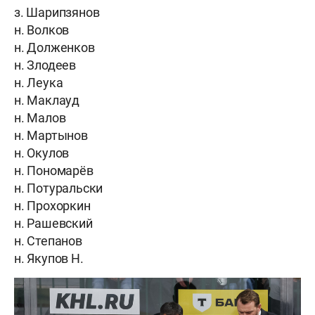
з. Шарипзянов
н. Волков
н. Долженков
н. Злодеев
н. Леука
н. Маклауд
н. Малов
н. Мартынов
н. Окулов
н. Пономарёв
н. Потуральски
н. Прохоркин
н. Рашевский
н. Степанов
н. Якупов Н.