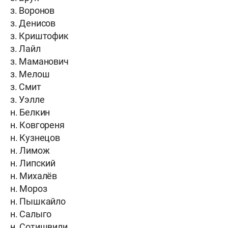
з. Воронов
з. Денисов
з. Криштофик
з. Лайл
з. Маманович
з. Мелош
з. Смит
з. Уэлле
н. Белкин
н. Ковгореня
н. Кузнецов
н. Лимож
н. Липский
н. Михалёв
н. Мороз
н. Пышкайло
н. Салыго
н. Сотишвили