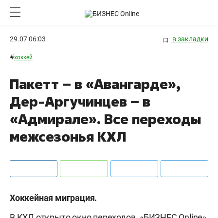
29.07 06:03
в закладки
#
хоккей
Пакетт – в «Авангарде»,
Дер-Аргучинцев – в
«Адмирале». Все переходы
межсезонья КХЛ
Хоккейная миграция.
В КХЛ открыто окно переходов. «БИЗНЕС Online»