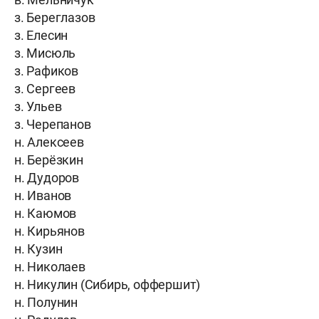
з. Береглазов
з. Елесин
з. Мисюль
з. Рафиков
з. Сергеев
з. Ульев
з. Черепанов
н. Алексеев
н. Берёзкин
н. Дудоров
н. Иванов
н. Каюмов
н. Кирьянов
н. Кузин
н. Николаев
н. Никулин (Сибирь, оффершит)
н. Полунин