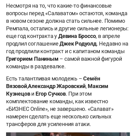
Несмотря на то, что какие-то финансовые
вопросы перед «Салаватом» остаются, команда
в новом сезоне должна стать сильнее. Помимо
Ремпала, остались и другие сильные легионеры:
еще год контракта у
Девина Броссо
, в апреле
продлил соглашение
Джек Родуолд
. Недавно на
год продлили контракт и с капитаном команды
Григорием Паниным
– самой важной фигурой
команды в раздевалке.
Есть талантливая молодежь
–
Семён
Вязовой
,
Александр Жаровский
,
Максим
Кузнецов
и
Егор Сучков
. При этом
комплектование команды, как известно
«БИЗНЕС
Online
», не завершено. «Салават»
намерен сделать еще несколько сильных
трансферов для усиленния атаки.