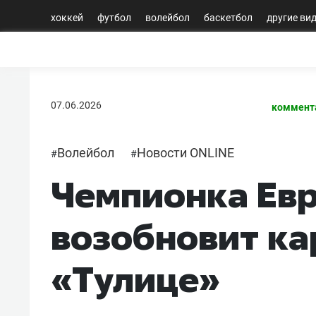
хоккей
футбол
волейбол
баскетбол
другие ви
07.06.2026
коммент
Волейбол
Новости ONLINE
#
#
Чемпионка Ев
возобновит ка
«Тулице»