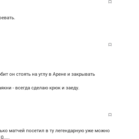
оевать.
ит он стоять на углу в Арене и закрывать
аякни - всегда сделаю крюк и заеду.
лько матчей посетил в ту легендарную уже можно
.....