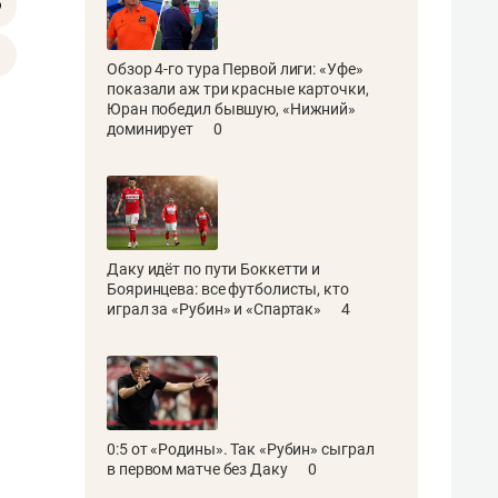
Обзор 4-го тура Первой лиги: «Уфе»
показали аж три красные карточки,
Юран победил бывшую, «Нижний»
доминирует
0
Даку идёт по пути Боккетти и
Бояринцева: все футболисты, кто
играл за «Рубин» и «Спартак»
4
0:5 от «Родины». Так «Рубин» сыграл
в первом матче без Даку
0