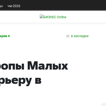
ды
чм-2026
арии 4
в закладки
ропы Малых
рьеру в