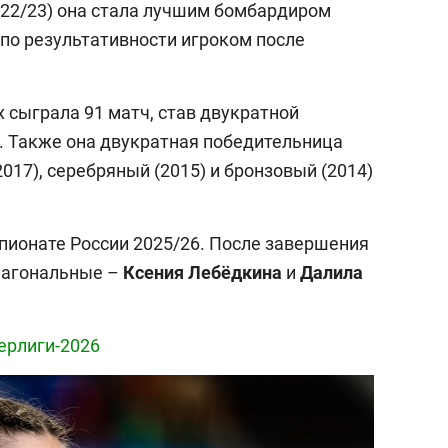
022/23) она стала лучшим бомбардиром
 по результативности игроком после
 сыграла 91 матч, став двукратной
). Также она двукратная победительница
017), серебряный (2015) и бронзовый (2014)
мпионате России 2025/26. После завершения
иагональные –
Ксения Лебёдкина
и
Далила
ерлиги-2026
выбор редакции