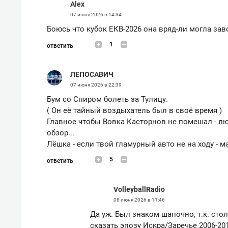
Alex
07 июня 2026 в 14:34
Боюсь что кубок ЕКВ-2026 она вряд-ли могла зав
1
ответить
ЛЕПОСАВИЧ
07 июня 2026 в 22:39
Бум со Спиром болеть за Тулицу.
( Он её тайный воздыхатель был в своё время )
Главное чтобы Вовка Касторнов не помешал - люб
обзор...
Лёшка - если твой гламурный авто не на ходу - м
5
ответить
VolleyballRadio
08 июня 2026 в 11:46
Да уж. Был знаком шапочно, т.к. сто
сказать эпозу Искра/Заречье 2006-2010