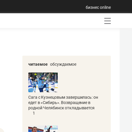
бизнес online
читаемое
обсуждаемое
Сага с Кузнецовым завершилась: он
едет в «Сибирь». Возвращение в
родной Челябинск откладывается
1