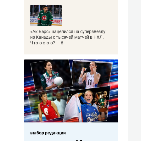
«Ак Барс» нацелился на суперзвезду
из Канады с тысячей матчей в НХЛ.
Что-о-о-о-о?
6
выбор редакции