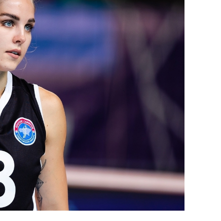
25 лучших волейбол
истории России:
Артамонова-Эстес 
первая, Гамова – т
шестая