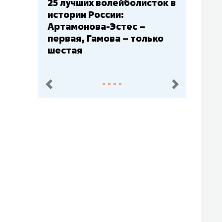
исток в
Бюджеты клубов КХЛ: СКА
– главный мажор, «Ак
–
Барс» – второй, «Салават
олько
Юлаев» – середняк
пред.
след.