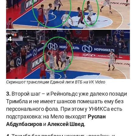
Скриншот трансляции Единой лиги ВТБ на VK Video
3.
Второй шаг – и Рейнольдс уже далеко позади
Тримбла и не имеет шансов помешать ему без
персонального фола. При этом у УНИКСа есть
подстраховка: на Мело выходят
Руслан
Абдулбасиров
и
Алексей Швед
.