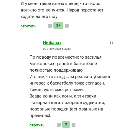
И у меня такое впечатление, что скоро
должно это кончится. Народ перестанет
ходить на это шоу.
27
ответить
Не Фанат
07 июня 2026 в 22:51
По поводу повсеместного засилья
московских грачей в баскетболе
полностью поддерживаю.
И с тем, что эти д...лы реально убивают
интерес к баскетболу тоже согласен.
Такое пусть смотрят сами.
Везде кони как кони, а эти грачи.
Позорная лига, позорное судейство,
позорные порядки (основанные на
правилах).
9
ответить