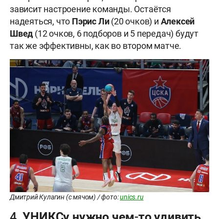
зависит настроение команды. Остаётся
надеяться, что
Пэрис Ли
(20 очков) и
Алексей
Швед
(12 очков, 6 подборов и 5 передач) будут
так же эффективны, как во втором матче.
Дмитрий Кулагин (с мячом) / фото:
unics.ru
4. УНИКСу нужно чем-то удивить