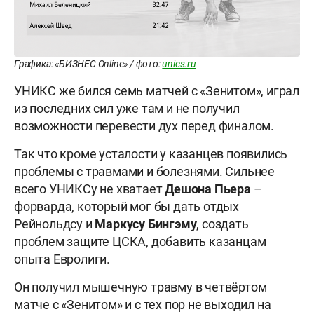
Графика: «БИЗНЕС Online» / фото:
unics.ru
УНИКС же бился семь матчей с «Зенитом», играл
из последних сил уже там и не получил
возможности перевести дух перед финалом.
Так что кроме усталости у казанцев появились
проблемы с травмами и болезнями. Сильнее
всего УНИКСу не хватает
Дешона Пьера
–
форварда, который мог бы дать отдых
Рейнольдсу и
Маркусу Бингэму
, создать
проблем защите ЦСКА, добавить казанцам
опыта Евролиги.
Он получил мышечную травму в четвёртом
матче с «Зенитом» и с тех пор не выходил на