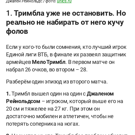
Джален Рейнольдс / фото:
unics.ru
1. Тримбла уже не остановить. Но
реально не набирать от него кучу
фолов
Если у кого-то были сомнения, кто лучший игрок
Единой лиги ВТБ, в финале их развеял защитник
армейцев
Мело Тримбл
. В первом матче он
набрал 26 очков, во втором – 28.
Разберём один эпизод из второго матча.
1.
Тримбл вышел один на один с
Джаленом
Рейнольдсом
– игроком, который выше его на
20 см и тяжелее на 27 кг. При этом он
достаточно мобилен и атлетичен, чтобы не
потерять соперника на ногах.