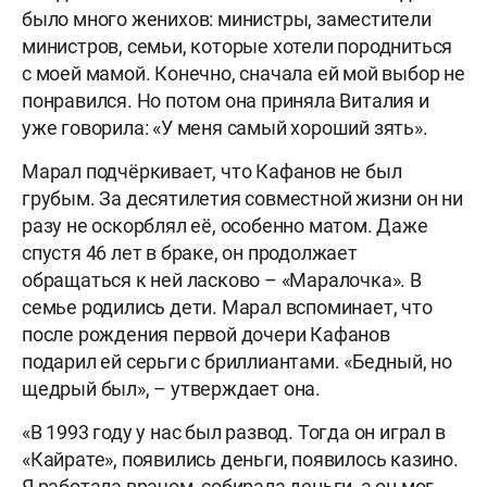
было много женихов: министры, заместители
министров, семьи, которые хотели породниться
с моей мамой. Конечно, сначала ей мой выбор не
понравился. Но потом она приняла Виталия и
уже говорила: «У меня самый хороший зять».
Марал подчёркивает, что Кафанов не был
грубым. За десятилетия совместной жизни он ни
разу не оскорблял её, особенно матом. Даже
спустя 46 лет в браке, он продолжает
обращаться к ней ласково – «Маралочка». В
семье родились дети. Марал вспоминает, что
после рождения первой дочери Кафанов
подарил ей серьги с бриллиантами. «Бедный, но
щедрый был», – утверждает она.
«В 1993 году у нас был развод. Тогда он играл в
«Кайрате», появились деньги, появилось казино.
Я работала врачом, собирала деньги, а он мог