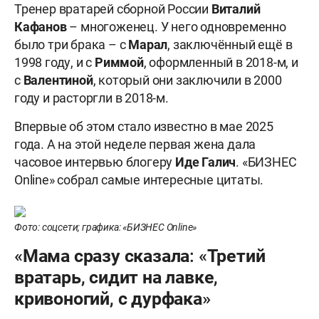
Тренер вратарей сборной России
Виталий
Кафанов
– многоженец. У него одновременно
было три брака – с
Марал
, заключённый ещё в
1998 году, и с
Риммой
, оформленный в 2018-м, и
с
Валентиной
, который они заключили в 2000
году и расторгли в 2018-м.
Впервые об этом стало известно в мае 2025
года. А на этой неделе первая жена дала
часовое интервью блогеру
Иде Галич
. «БИЗНЕС
Online» собрал самые интересные цитаты.
Фото: соцсети; графика: «БИЗНЕС Online»
«Мама сразу сказала: «Третий
вратарь, сидит на лавке,
кривоногий, с дурфака»