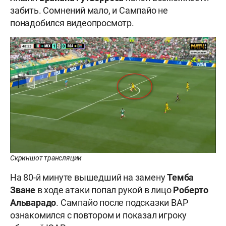
забить. Сомнений мало, и Сампайо не
понадобился видеопросмотр.
Скриншот трансляции
На 80-й минуте вышедший на замену
Темба
Зване
в ходе атаки попал рукой в лицо
Роберто
Альварадо
. Сампайо после подсказки ВАР
ознакомился с повтором и показал игроку