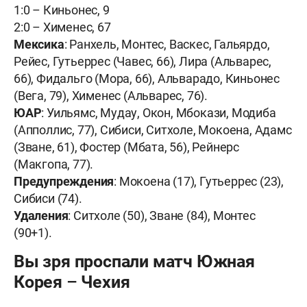
1:0 – Киньонес, 9
2:0 – Хименес, 67
Мексика
: Ранхель, Монтес, Васкес, Гальярдо,
Рейес, Гутьеррес (Чавес, 66), Лира (Альварес,
66), Фидальго (Мора, 66), Альварадо, Киньонес
(Вега, 79), Хименес (Альварес, 76).
ЮАР
: Уильямс, Мудау, Окон, Мбокази, Модиба
(Апполлис, 77), Сибиси, Ситхоле, Мокоена, Адамс
(Зване, 61), Фостер (Мбата, 56), Рейнерс
(Макгопа, 77).
Предупреждения
: Мокоена (17), Гутьеррес (23),
Сибиси (74).
Удаления
: Ситхоле (50), Зване (84), Монтес
(90+1).
Вы зря проспали матч Южная
Корея – Чехия