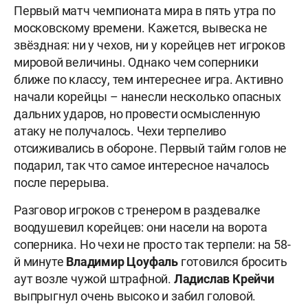
Первый матч чемпионата мира в пять утра по
московскому времени. Кажется, вывеска не
звёздная: ни у чехов, ни у корейцев нет игроков
мировой величины. Однако чем соперники
ближе по классу, тем интереснее игра. Активно
начали корейцы – нанесли несколько опасных
дальних ударов, но провести осмысленную
атаку не получалось. Чехи терпеливо
отсиживались в обороне. Первый тайм голов не
подарил, так что самое интересное началось
после перерыва.
Разговор игроков с тренером в раздевалке
воодушевил корейцев: они насели на ворота
соперника. Но чехи не просто так терпели: на 58-
й минуте
Владимир Цоуфаль
готовился бросить
аут возле чужой штрафной.
Ладислав Крейчи
выпрыгнул очень высоко и забил головой.