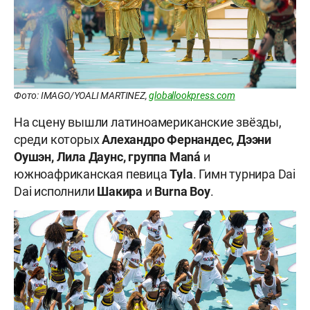
Фото: IMAGO/YOALI MARTINEZ,
globallookpress.com
На сцену вышли латиноамериканские звёзды,
среди которых
Алехандро Фернандес, Дээни
Оушэн, Лила Даунс, группа Maná
и
южноафриканская певица
Tyla
. Гимн турнира Dai
Dai исполнили
Шакира
и
Burna Boy
.