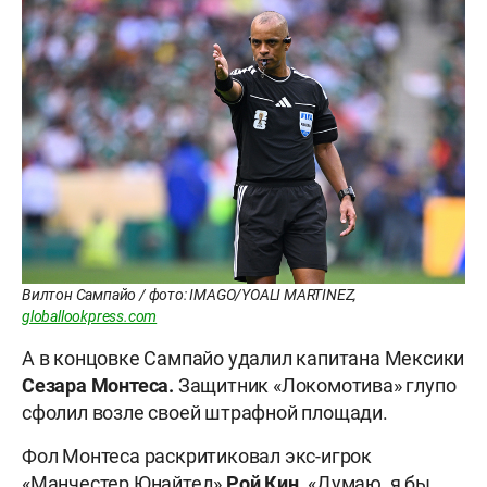
Вилтон Сампайо / фото: IMAGO/YOALI MARTINEZ,
globallookpress.com
А в концовке Сампайо удалил капитана Мексики
Сезара Монтеса.
Защитник «Локомотива» глупо
сфолил возле своей штрафной площади.
Фол Монтеса раскритиковал экс-игрок
«Манчестер Юнайтед»
Рой
Кин
. «Думаю, я бы