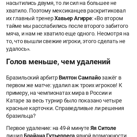
насытились двумя, то ли сил на большее не
хватило. Поэтому мексиканцев раскритиковал
их главный тренер
Хавьер Агирре
: «Во втором
тайме мы расслабились после второго забитого
мяча, и нам не хватило еще одного. Несмотря на
то, что вышли свежие игроки, этого сделать не
удалось».
Голов меньше, чем удалений
Бразильский арбитр
Вилтон Сампайо
зажёг в
первом же матче: удалил аж троих игроков! К
примеру, на чемпионатах мира в России и
Катаре за весь турнир было показано четыре
красные карточки. Справедливые ли решения
бразильца?
Первое удаление: на 49-й минуте
Яя Ситоле
лишил
Брайана Гутьерреса
явной возможности