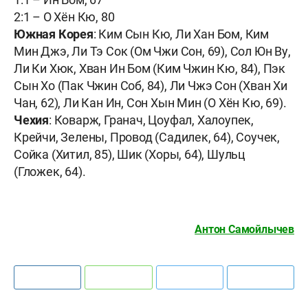
2:1 – О Хён Кю, 80
Южная Корея
: Ким Сын Кю, Ли Хан Бом, Ким
Мин Джэ, Ли Тэ Сок (Ом Чжи Сон, 69), Сол Юн Ву,
Ли Ки Хюк, Хван Ин Бом (Ким Чжин Кю, 84), Пэк
Сын Хо (Пак Чжин Соб, 84), Ли Чжэ Сон (Хван Хи
Чан, 62), Ли Кан Ин, Сон Хын Мин (О Хён Кю, 69).
Чехия
: Коварж, Гранач, Цоуфал, Халоупек,
Крейчи, Зелены, Провод (Садилек, 64), Соучек,
Сойка (Хитил, 85), Шик (Хоры, 64), Шульц
(Гложек, 64).
Антон Самойлычев