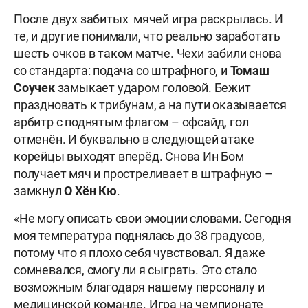
После двух забитых мячей игра раскрылась. И
те, и другие понимали, что реально заработать
шесть очков в таком матче. Чехи забили снова
со стандарта: подача со штрафного, и
Томаш
Соучек
замыкает ударом головой. Бежит
праздновать к трибунам, а на пути оказывается
арбитр с поднятым флагом – офсайд, гол
отменён. И буквально в следующей атаке
корейцы выходят вперёд. Снова Ин Бом
получает мяч и простреливает в штрафную –
замкнул
О Хён Кю
.
«Не могу описать свои эмоции словами. Сегодня
моя температура поднялась до 38 градусов,
потому что я плохо себя чувствовал. Я даже
сомневался, смогу ли я сыграть. Это стало
возможным благодаря нашему персоналу и
медицинской команде. Игра на чемпионате