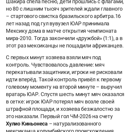
Шакира спела песню, дети прошлись с флагами,
но 80 с лишним тысяч зрителей ждали главного
– стартового свистка бразильского арбитра.16
лет назад под гул вувузел ЮАР принимала
Мексику дома в матче открытия чемпионата
мира-2010. Тогда закончили «дружбой» (1:1), а в
этот раз мексиканцы не пощадили африканцев.
С первых минут хозяева взяли мяч под
контроль. Чувствовалось давление: мяч
перекатывали защитники, игроки не рисковали
идти вперёд. Такой контроль привёл к первому
голевому моменту на второй минуте – выручил
вратарь ЮАР. Спустя шесть минут мяч оказался
в сетке: игрок ЮАР потерял мяч возле своей
штрафной площади, и хозяева безжалостно за
это наказали. Первый гол ЧМ-2026 на счету
Хулио Киньонеса
– натурализованного
мексиканца колумбийского происхождения.