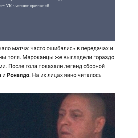
ало матча: часто ошибались в передачах и
ины поля. Мароканцы же выглядели гораздо
ми. После гола показали легенд сборной
а
и
Роналдо
. На их лицах явно читалось