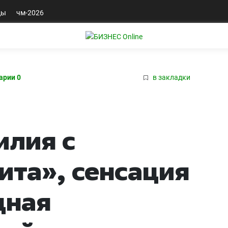
ды
чм-2026
арии 0
в закладки
илия с
ита», сенсация
щная