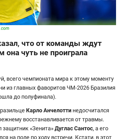
s.com
азал, что от команды ждут
м она чуть не проиграла
й, всего чемпионата мира к этому моменту
ни из главных фаворитов ЧМ-2026 Бразилия
ошла до полуфинала).
бразильце
Карло Анчелотти
недосчитался
прежнему восстанавливается от травмы.
л защитник «Зенита»
Дуглас Сантос
, а его
ся на поле по ходу встречи. Кстати, в этот