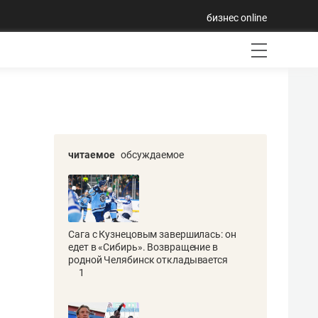
бизнес online
читаемое
обсуждаемое
Сага с Кузнецовым завершилась: он
едет в «Сибирь». Возвращение в
родной Челябинск откладывается
1