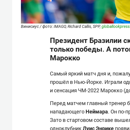
Винисиус / фото: IMAGO, Richard Callis, SPP,
globallookpres
Президент Бразилии ск
только победы. А пото
Марокко
Самый яркий матч дня и, пожалу
прошёл в Нью-Йорке. Играли од
и сенсация ЧМ-2022 Марокко (д
Перед матчем главный тренер 
нападающего
Неймара
. Он по-
Зато в стартовом составе выше
одноклубник
Луис Энрике
появил