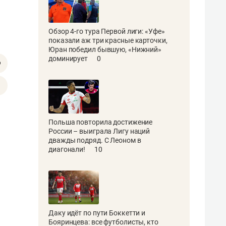
Обзор 4-го тура Первой лиги: «Уфе»
показали аж три красные карточки,
Юран победил бывшую, «Нижний»
доминирует
0
Польша повторила достижение
России – выиграла Лигу наций
дважды подряд. С Леоном в
диагонали!
10
Даку идёт по пути Боккетти и
Бояринцева: все футболисты, кто