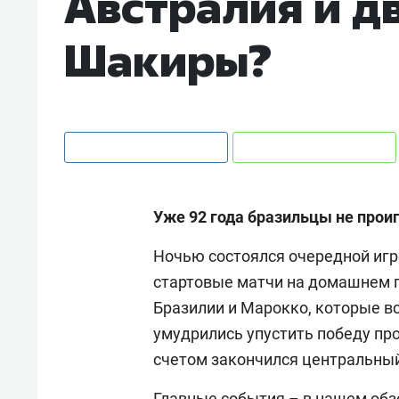
Австралия и д
Шакиры?
Уже 92 года бразильцы не про
Ночью состоялся очередной игр
стартовые матчи на домашнем 
Бразилии и Марокко, которые в
умудрились упустить победу про
счетом закончился центральный
Главные события – в нашем обз