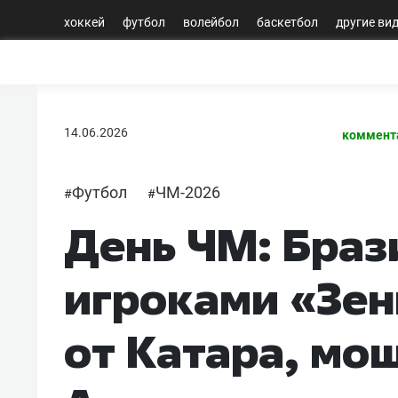
хоккей
футбол
волейбол
баскетбол
другие ви
14.06.2026
коммент
Футбол
ЧМ-2026
#
#
День ЧМ: Браз
игроками «Зен
от Катара, мо