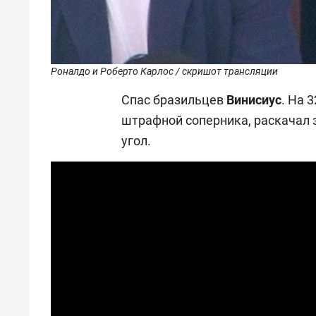
Роналдо и Роберто Карлос / скришот трансляции
Спас бразильцев
Винисиус
. На 
штрафной соперника, раскачал 
угол.