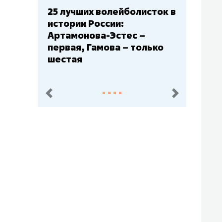
Бюджеты клубов КХЛ: СКА
– главный мажор, «Ак
Барс» – второй, «Салават
Юлаев» – середняк
пред.
след.