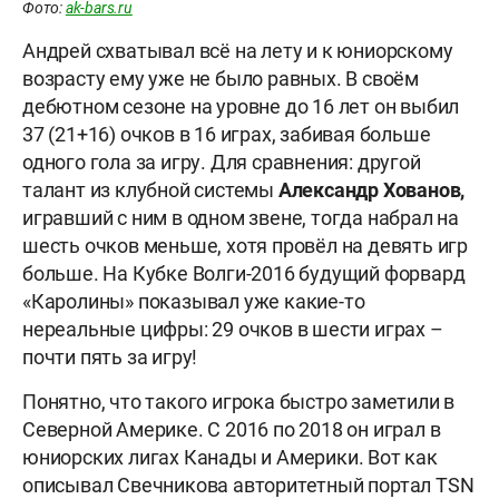
Фото:
ak-bars.ru
Андрей схватывал всё на лету и к юниорскому
возрасту ему уже не было равных. В своём
дебютном сезоне на уровне до 16 лет он выбил
37 (21+16) очков в 16 играх, забивая больше
одного гола за игру. Для сравнения: другой
талант из клубной системы
Александр Хованов,
игравший с ним в одном звене, тогда набрал на
шесть очков меньше, хотя провёл на девять игр
больше. На Кубке Волги-2016 будущий форвард
«Каролины» показывал уже какие-то
нереальные цифры: 29 очков в шести играх –
почти пять за игру!
Понятно, что такого игрока быстро заметили в
Северной Америке. С 2016 по 2018 он играл в
юниорских лигах Канады и Америки. Вот как
описывал Свечникова авторитетный портал TSN