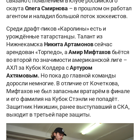
связано с появлением в клубе российского
скаута
Олега Смирнова
– в прошлом он работал
агентом и наладил большой поток хоккеистов.
Среди драфт-пиков «Каролины» есть и
урождённые татарстанцы. Талант из
Нижнекамска
Никита Артамонов
сейчас
арендован «Торпедо», а
Амир Мифтахов
бьётся
во второй по значимости американской лиге –
АХЛ за Кубок Колдера с
Артуром
Ахтямовым.
Но пока до главной команды
доросли немногие. В отличие от Кочеткова,
Мифтахов не был запасным вратарём в финале
и его фамилия на Кубок Стэнли не попадёт.
Защитник Никишин, ранее выступавший в СКА,
выходит в третьей паре защиты.