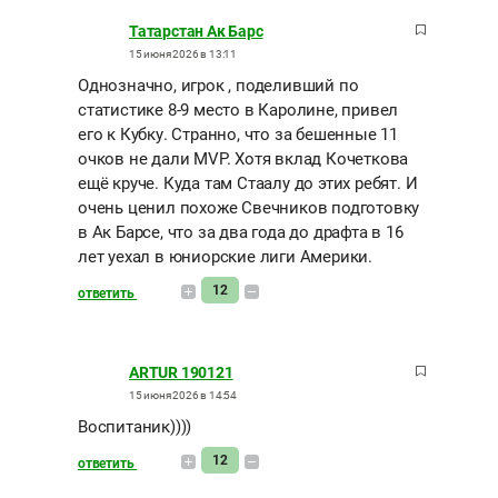
Татарстан Ак Барс
15 июня 2026 в 13:11
Однозначно, игрок , поделивший по
статистике 8-9 место в Каролине, привел
его к Кубку. Странно, что за бешенные 11
очков не дали MVP. Хотя вклад Кочеткова
ещё круче. Куда там Стаалу до этих ребят. И
очень ценил похоже Свечников подготовку
в Ак Барсе, что за два года до драфта в 16
лет уехал в юниорские лиги Америки.
12
ответить
ARTUR 190121
15 июня 2026 в 14:54
Воспитаник))))
12
ответить