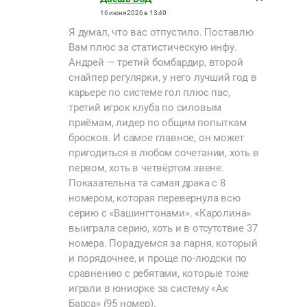
16 июня 2026 в 13:40
Я думал, что вас отпустило. Поставлю
Вам плюс за статистическую инфу.
Андрей — третий бомбардир, второй
снайпер регулярки, у него лучший год в
карьере по системе гол плюс пас,
третий игрок клуба по силовым
приёмам, лидер по общим попыткам
бросков. И самое главное, он может
пригодиться в любом сочетании, хоть в
первом, хоть в четвёртом звене.
Показательна та самая драка с 8
номером, которая перевернула всю
серию с «Вашингтонами». «Каролина»
выиграла серию, хоть и в отсутствие 37
номера. Порадуемся за парня, который
и порядочнее, и проще по-людски по
сравнению с ребятами, которые тоже
играли в юниорке за систему «Ак
Барса» (95 номер).