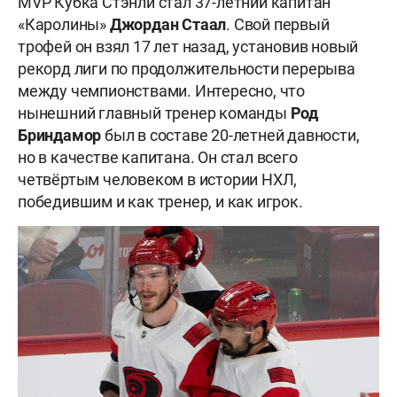
MVP Кубка Стэнли стал 37-летний капитан
«Каролины»
Джордан
Стаал
. Свой первый
трофей он взял 17 лет назад, установив новый
рекорд лиги по продолжительности перерыва
между чемпионствами. Интересно, что
нынешний главный тренер команды
Род
Бриндамор
был в составе 20-летней давности,
но в качестве капитана. Он стал всего
четвёртым человеком в истории НХЛ,
победившим и как тренер, и как игрок.