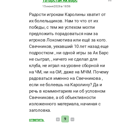
Татарстан Ак Барс
15 июня 2026 в 18:56
Радости игрокам Каролины хватит от
их болельщиков. Нам то что от их
победы, с тем же успехом могли
предложить порадоваться нам за
игроков Локомотива или ещё за кого.
Свечников, уехавший 10 лет назад еще
подростком , ни одной игры за Ак Барс
не сыграл, , ничего не сделал для
клуба, не играл на уровне сборной ни
на ЧМ, ни на ОИ, даже на МЧМ. Почему
радоваться именно на Свечникова ,
если не болеешь на Каролину? Да и
речь в комментариях ни об условном
Свечникове, а об объективности
изложенного материала, начиная с
заголовка.
9
ответить