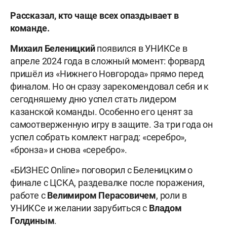
Рассказал, кто чаще всех опаздывает в
команде.
Михаил
Беленицкий
появился в УНИКСе в
апреле 2024 года в сложный момент: форвард
пришёл из «Нижнего Новгорода» прямо перед
финалом. Но он сразу зарекомендовал себя и к
сегодняшему дню успел стать лидером
казанской команды. Особенно его ценят за
самоотверженную игру в защите. За три года он
успел собрать комлект наград: «серебро»,
«бронза» и снова «серебро».
«БИЗНЕС Online» поговорил с Беленицким о
финале с ЦСКА, раздевалке после поражения,
работе с
Велимиром
Перасовичем
, роли в
УНИКСе и желании зарубиться с
Владом
Голдиным
.