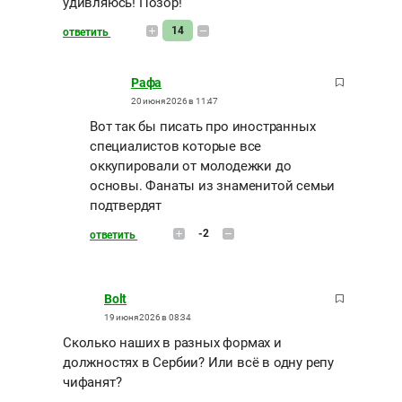
удивляюсь! Позор!
14
ответить
Рафа
20 июня 2026 в 11:47
Вот так бы писать про иностранных
специалистов которые все
оккупировали от молодежки до
основы. Фанаты из знаменитой семьи
подтвердят
-2
ответить
Bolt
19 июня 2026 в 08:34
Сколько наших в разных формах и
должностях в Сербии? Или всё в одну репу
чифанят?