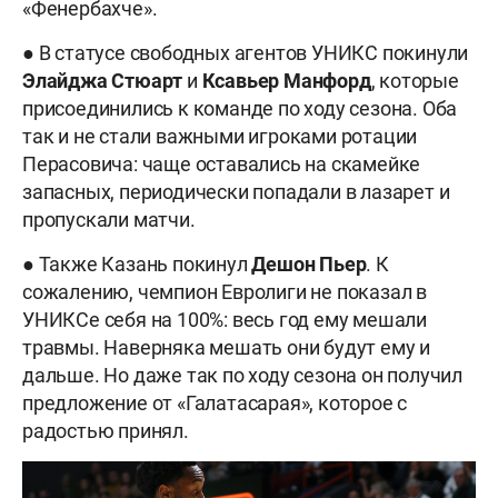
«Фенербахче».
● В статусе свободных агентов УНИКС покинули
Элайджа
Стюарт
и
Ксавьер
Манфорд
, которые
присоединились к команде по ходу сезона. Оба
так и не стали важными игроками ротации
Перасовича: чаще оставались на скамейке
запасных, периодически попадали в лазарет и
пропускали матчи.
● Также Казань покинул
Дешон
Пьер
. К
сожалению, чемпион Евролиги не показал в
УНИКСе себя на 100%: весь год ему мешали
травмы. Наверняка мешать они будут ему и
дальше. Но даже так по ходу сезона он получил
предложение от «Галатасарая», которое с
радостью принял.