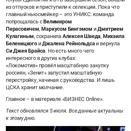
из отпусков и приступили к селекции. Пока что
главный ньюсмейкер – это УНИКС: команда
попрощалась с
Велимиром
Перасовичем
,
Маркусом
Бингэмом
и
Дмитрием
Кулагиным
, сохранила
Алексея
Шведа
,
Михаила
Беленицкого
и
Джалена
Рейнольдса
и вернула
Си
Джея
Брайса
. Но есть много чего
интересного в других клубах:
«Локомотив» провёл масштабную закупку
россиян, «Зенит» запустил масштабную
перестройку, начиная с руководства. И лишь
ЦСКА хранит молчание.
Главное – в материале «БИЗНЕС Online».
Текст обновлялся 5 июля. Все данные актуальны
к этому дню.