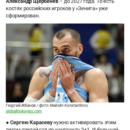
Александр Щербенёв
– до 2027 года. То есть
костяк российских игроков у «Зенита» уже
сформирован.
Георгий Жбанов / фото: Maksim Konstantinov,
globallookpress.com
●
Сергею
Карасеву
нужно активировать этим
летом третий год по контракту 2+1. И большой