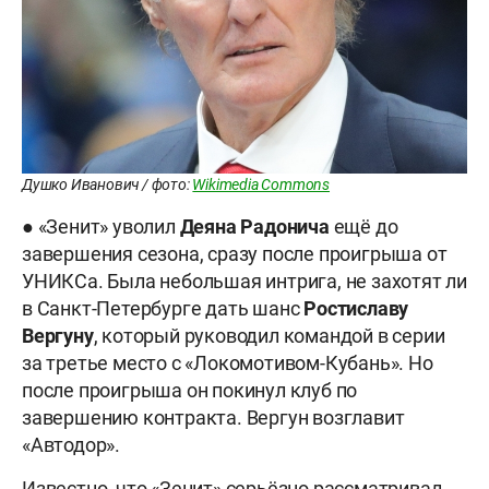
Душко Иванович / фото:
Wikimedia Commons
● «Зенит» уволил
Деяна Радонича
ещё до
завершения сезона, сразу после проигрыша от
УНИКСа. Была небольшая интрига, не захотят ли
в Санкт-Петербурге дать шанс
Ростиславу
Вергуну
, который руководил командой в серии
за третье место с «Локомотивом-Кубань». Но
после проигрыша он покинул клуб по
завершению контракта. Вергун возглавит
«Автодор».
Известно, что «Зенит» серьёзно рассматривал