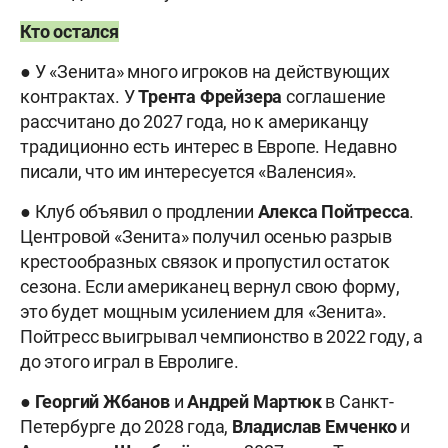
Кто остался
● У «Зенита» много игроков на действующих
контрактах. У
Трента
Фрейзера
соглашение
рассчитано до 2027 года, но к американцу
традиционно есть интерес в Европе. Недавно
писали, что им интересуется «Валенсия».
● Клуб объявил о продлении
Алекса
Пойтресса
.
Центровой «Зенита» получил осенью разрыв
крестообразных связок и пропустил остаток
сезона. Если американец вернул свою форму,
это будет мощным усилением для «Зенита».
Пойтресс выигрывал чемпионство в 2022 году, а
до этого играл в Евролиге.
●
Георгий
Жбанов
и
Андрей
Мартюк
в Санкт-
Петербурге до 2028 года,
Владислав
Емченко
и