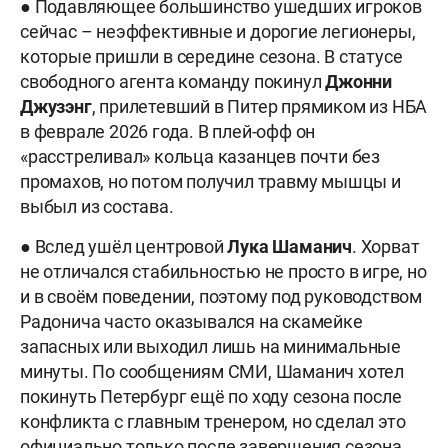
● Подавляющее большинство ушедших игроков
сейчас – неэффективные и дорогие легионеры,
которые пришли в середине сезона. В статусе
свободного агента команду покинул
Джонни
Джузэнг
, прилетевший в Питер прямиком из НБА
в феврале 2026 года. В плей-офф он
«расстреливал» кольца казанцев почти без
промахов, но потом получил травму мышцы и
выбыл из состава.
● Вслед ушёл центровой
Лука Шаманич
. Хорват
не отличался стабильностью не просто в игре, но
и в своём поведении, поэтому под руководством
Радонича часто оказывался на скамейке
запасных или выходил лишь на минимальные
минуты. По сообщениям СМИ, Шаманич хотел
покинуть Петербург ещё по ходу сезона после
конфликта с главным тренером, но сделал это
официально только после завершения сезона.