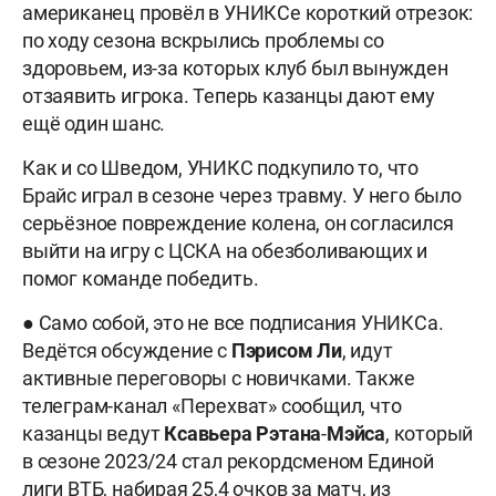
американец провёл в УНИКСе короткий отрезок:
по ходу сезона вскрылись проблемы со
здоровьем, из-за которых клуб был вынужден
отзаявить игрока. Теперь казанцы дают ему
ещё один шанс.
Как и со Шведом, УНИКС подкупило то, что
Брайс играл в сезоне через травму. У него было
серьёзное повреждение колена, он согласился
выйти на игру с ЦСКА на обезболивающих и
помог команде победить.
● Само собой, это не все подписания УНИКСа.
Ведётся обсуждение с
Пэрисом
Ли
, идут
активные переговоры с новичками. Также
телеграм-канал «Перехват» сообщил, что
казанцы ведут
Ксавьера
Рэтана
-
Мэйса
, который
в сезоне 2023/24 стал рекордсменом Единой
лиги ВТБ, набирая 25,4 очков за матч, из