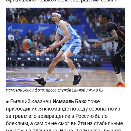
Исмаэль Бако / фото: пресс-служба Единой лиги ВТБ
● Бывший казанец
Исмаэль Бако
тоже
присоединился к команде по ходу сезона, но из-
за травм его возвращение в Россию было
блеклым, а сам он не смог выйти на стабильные
минуты на площадке. Но на «большого» вышел