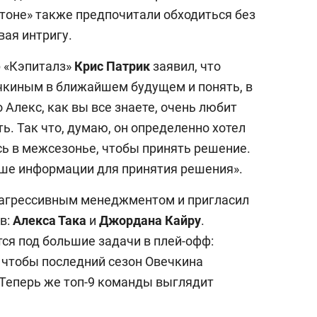
гтоне» также предпочитали обходиться без
вая интригу.
 «Кэпиталз»
Крис Патрик
заявил, что
чкиным в ближайшем будущем и понять, в
о Алекс, как вы все знаете, очень любит
ь. Так что, думаю, он определенно хотел
сь в межсезонье, чтобы принять решение.
ьше информации для принятия решения».
 агрессивным менеджментом и пригласил
в:
Алекса Така
и
Джордана Кайру
.
тся под большие задачи в плей-офф:
, чтобы последний сезон Овечкина
 Теперь же топ-9 команды выглядит