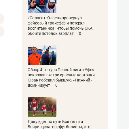
«Салават Юлаев» провернул
фейковый трансфер и потерял
воспитанника. Чтобы помочь СКА
обойти потолок зарплат
0
Обзор 4-го тура Первой лиги: «Уфе»
показали аж три красные карточки,
Юран победил бывшую, «Нижний»
доминирует
0
Даку идёт по пути Боккетти и
Бояринцева: все футболисты, кто