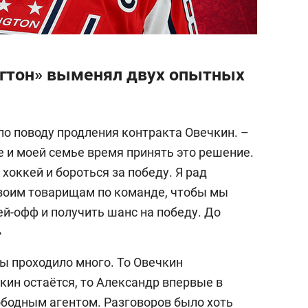
гтон» выменял двух опытных
 по поводу продления контракта Овечкин. –
не и моей семье время принять это решение.
 хоккей и бороться за победу. Я рад
своим товарищам по команде, чтобы мы
ей-офф и получить шанс на победу. До
»
 проходило много. То Овечкин
кин остаётся, то Александр впервые в
ободным агентом. Разговоров было хоть