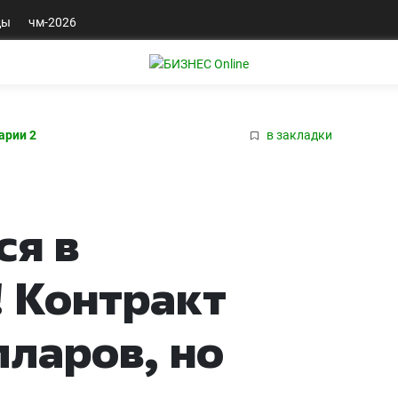
ды
чм-2026
арии 2
в закладки
ся в
 Контракт
лларов, но