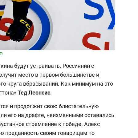
om
кина будут устраивать. Россиянин с
олучит место в первом большинстве и
го круга вбрасываний. Как минимум на это
гтона»
Тед Леонсис
.
тся и продолжит свою блистательную
али его на драфте, неизменными оставались
неустанное стремление к победе. Алекс
ую преданность своим товарищам по