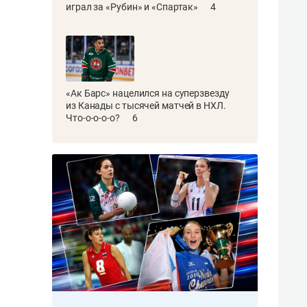
играл за «Рубин» и «Спартак»
4
«Ак Барс» нацелился на суперзвезду
из Канады с тысячей матчей в НХЛ.
Что-о-о-о-о?
6