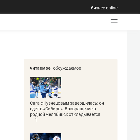
бизнес online
читаемое
обсуждаемое
Сага с Кузнецовым завершилась: он
едет в «Сибирь». Возвращение в
родной Челябинск откладывается
1