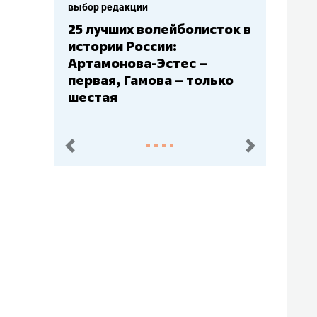
выбор редакции
Бюджеты клубов КХЛ: СКА
– главный мажор, «Ак
Барс» – второй, «Салават
Юлаев» – середняк
пред.
след.