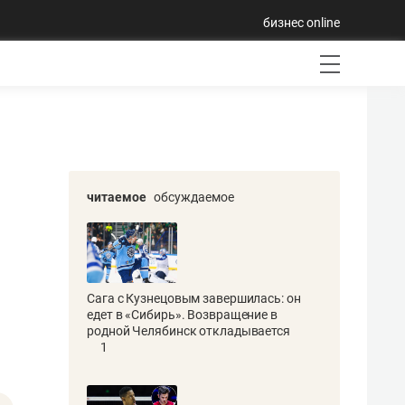
бизнес online
читаемое
обсуждаемое
Сага с Кузнецовым завершилась: он
едет в «Сибирь». Возвращение в
родной Челябинск откладывается
1