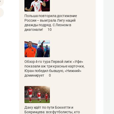
Польша повторила достижение
России – выиграла Лигу наций
дважды подряд. С Леоном в
диагонали!
10
Обзор 4-го тура Первой лиги: «Уфе»
показали аж три красные карточки,
Юран победил бывшую, «Нижний»
доминирует
0
Даку идёт по пути Боккетти и
Бояринцева: все футболисты, кто