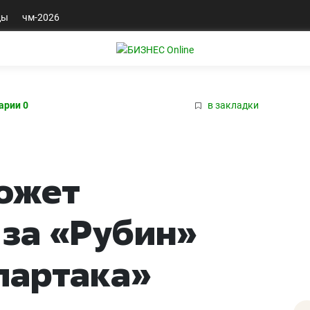
ды
чм-2026
арии 0
в закладки
ожет
за «Рубин»
партака»