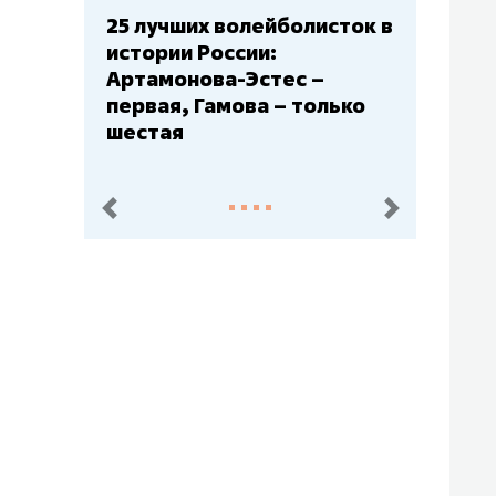
25 лучших волейболисток в
истории России:
Артамонова-Эстес –
первая, Гамова – только
шестая
пред.
след.