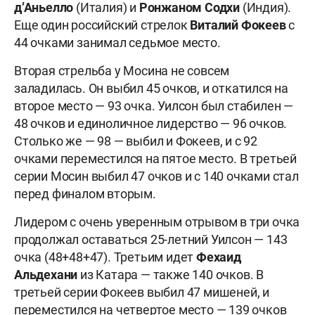
д’Аньелло
(Италия) и
Ронжаном Содхи
(Индия).
Еще один российский стрелок
Виталий Фокеев
с
44 очками занимал седьмое место.
Вторая стрельба у Мосина не совсем
заладилась. Он выбил 45 очков, и откатился на
второе место — 93 очка. Уилсон был стабилен —
48 очков и единоличное лидерство — 96 очков.
Столько же — 98 — выбил и Фокеев, и с 92
очками переместился на пятое место. В третьей
серии Мосин выбил 47 очков и с 140 очками стал
перед финалом вторым.
Лидером с очень уверенным отрывом в три очка
продолжал оставаться 25-летний Уилсон — 143
очка (48+48+47). Третьим идет
Фехаид
Альдехани
из Катара — также 140 очков. В
третьей серии Фокеев выбил 47 мишеней, и
переместился на четвертое место — 139 очков