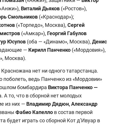
й Помазан
(«Анжи»); защитники —
Виктор
«Анжи»),
Виталий Дьяков
(«Ростов»),
рь Смольников
(«Краснодар»);
хотнов
(«Торпедо», Москва),
Сергей
рмистров
(«Амкар»),
Георгий Габулов
тур Юсупов
(оба — «Динамо», Москва),
Денис
ападающие —
Кирилл Панченко
(«Мордовия»),
», Москва).
 Красножана нет ни одного татарстанца.
о поболеть, ведь Панченко из «Мордовии»
прошлом бомбардира
Виктора Панченко —
 А то, что в сборной нет молодых
е из них —
Владимир Дядюн, Александр
званы
Фабио Капелло
в состав первой
та будет играть со сборной Кот д’Ивуар в