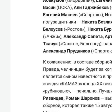
Абакумов
(«Мордовия»),
Евгени
Васин
(ЦСКА)
, Али Гаджибеков
(
Евгений Макеев
(«Спартак»),
Иго
полузащитники —
Никита Безли
Белоусов
(«Ростов»),
Никита Бу
(«Анжи»),
Александр Сапета, Ар
Ткачук
(«Салют», Белгород); н
Александр Прудников
(«Спартак
К сожалению, в составе сборной
Правда, челнинцам будет за ког
является сыном известного в 
звезды «КАМАЗа» конца XX века.
«рубиновых», — печально. Лучши
Рязанцев, Роман Шаронов
— вы
сборной, которая также 15 авгус