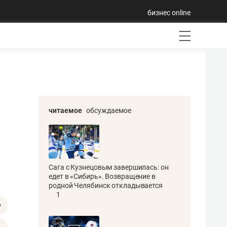
бизнес online
читаемое
обсуждаемое
Сага с Кузнецовым завершилась: он
едет в «Сибирь». Возвращение в
родной Челябинск откладывается
1