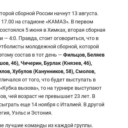
выбор редакции
25 лучших волейболи
торой сборной России начнут 13 августа.
истории России:
в 17.00 на стадионе «КАМАЗ». В первом
Артамонова-Эстес –
состоялся 5 июня в Химках, вторая сборная
первая, Гамова – то
— 4:0. Правда, стоит оговориться, что в
шестая
футболисты молодежной сборной, которой
тому состав в тот день —
Фильцов, Беляев
ов, 46), Чичерин, Бурлак (Князев, 46),
илов, Хубулов (Канунников, 58), Смолов,
ичался от того, что будет выступать в
 «Кубка вызова», то на турнире выступают
ов, чей возраст не превышает 23 лет. В
сыграть еще 14 ноября с Италией. В другой
гия, Уэльс и Эстония.
ве лучшие команды из каждой группы.