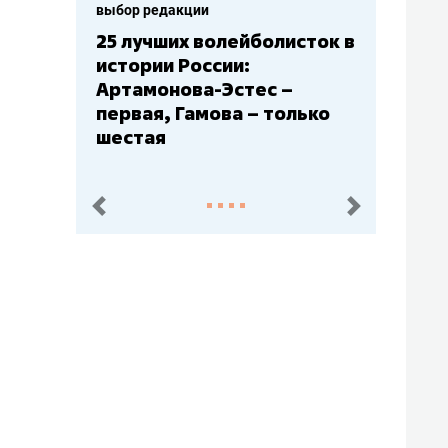
выбор редакции
сток в
Бюджеты клубов КХЛ: СКА
– главный мажор, «Ак
Барс» – второй, «Салават
лько
Юлаев» – середняк
пред.
след.