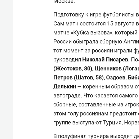
Москве.
Подготовку к игре футболисты в
Сам матч состоится 15 августа 
матче «Кубка вызова», который 
России обыграла сборную Англии 
тот момент за россиян играли 
руководил
Николай Писарев.
Поэ
(Жестоков, 80), Щенников (Логаш
Петров (Шатов, 58), Оздоев, Биб
Делькин
— коренным образом отл
автограде. Что касается самого
сборные, составленные из игрок
этом голу россиянам предстоит 
группе выступают Турция, Норве
В полуфинал турнира выходят д