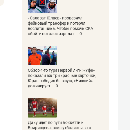
«Салават Юлаев» провернул
фейковый трансфер и потерял
воспитанника. Чтобы помочь СКА
обойти потолок зарплат
0
Обзор 4-го тура Первой лиги: «Уфе»
показали аж три красные карточки,
Юран победил бывшую, «Нижний»
доминирует
0
Даку идёт по пути Боккетти и
Бояринцева: все футболисты, кто