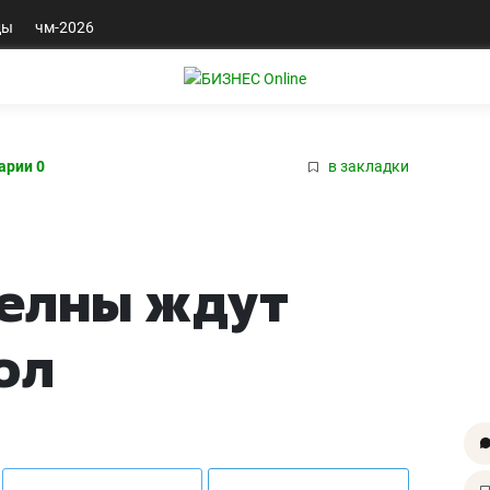
ды
чм-2026
арии 0
в закладки
елны ждут
ол