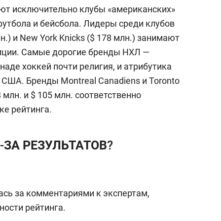
25 лучших волейболи
уют исключительно клубы «американских»
истории России:
футбола и бейсбола. Лидеры среди клубов
Артамонова-Эстес –
первая, Гамова – тол
н.) и New York Knicks ($ 178 млн.) занимают
шестая
зиции. Самые дорогие бренды НХЛ —
анаде хоккей почти религия, и атрибутика
 США. Бренды Montreal Canadiens и Toronto
 млн. и $ 105 млн. соответственно
ке рейтинга.
-ЗА РЕЗУЛЬТАТОВ?
ась за комментариями к экспертам,
ности рейтинга.