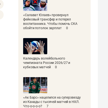
«Салават Юлаев» провернул
фейковый трансфер и потерял
воспитанника. Чтобы помочь СКА
обойти потолок зарплат
0
Календарь волейбольного
чемпионата России 2026/27 и
кубковых матчей
0
«Ак Барс» нацелился на суперзвезду
из Канады с тысячей матчей в НХЛ.
Что-о-о-о-о?
7