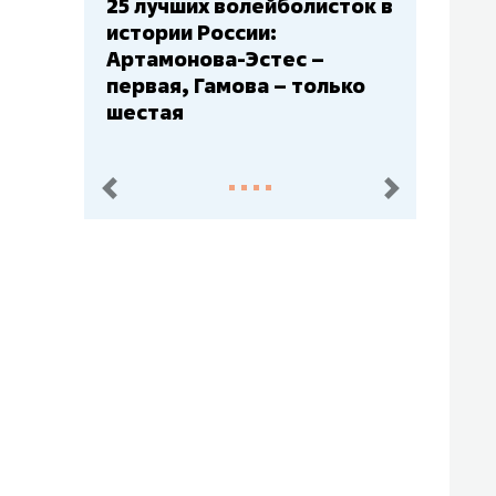
сток в
Бюджеты клубов КХЛ: СКА
– главный мажор, «Ак
Барс» – второй, «Салават
ько
Юлаев» – середняк
пред.
след.