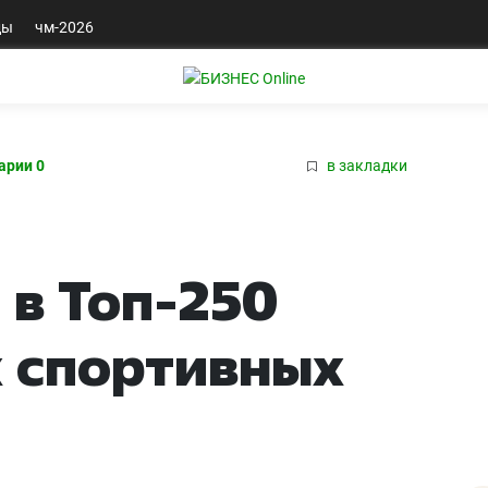
ды
чм-2026
арии 0
в закладки
 в Топ-250
 спортивных