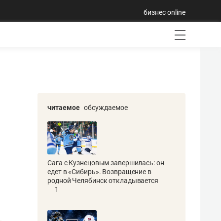
бизнес online
читаемое
обсуждаемое
Сага с Кузнецовым завершилась: он
едет в «Сибирь». Возвращение в
родной Челябинск откладывается
1