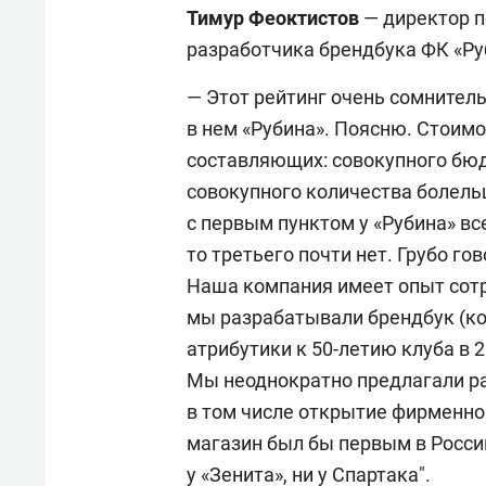
Тимур Феоктистов
— директор п
разработчика брендбука ФК «Ру
— Этот рейтинг очень сомнитель
в нем «Рубина». Поясню. Стоимо
составляющих: совокупного бюд
совокупного количества болельщ
с первым пунктом у «Рубина» вс
то третьего почти нет. Грубо го
Наша компания имеет опыт сотр
мы разрабатывали брендбук (к
атрибутики к 50-летию клуба в 20
Мы неоднократно предлагали р
в том числе открытие фирменног
магазин был бы первым в Росси
у «Зенита», ни у Спартака".