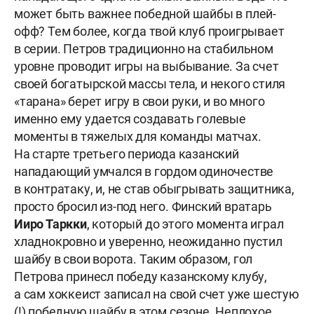
может быть важнее победной шайбы в плей-
офф? Тем более, когда твой клуб проигрывает
в серии. Петров традиционно на стабильном
уровне проводит игры на выбывание. За счет
своей богатырской массы тела, и некого стиля
«тарана» берет игру в свои руки, и во много
именно ему удается создавать голевые
моменты в тяжелых для команды матчах.
На старте третьего периода казанский
нападающий умчался в гордом одиночестве
в контратаку, и, не став обыгрывать защитника,
просто бросил из-под него. Финский вратарь
Ииро Таркки
, который до этого момента играл
хладнокровно и уверенно, неожиданно пустил
шайбу в свои ворота. Таким образом, гол
Петрова принесл победу казанскому клубу,
а сам хоккеист записал на свой счет уже шестую
(!) победную шайбу в этом сезоне. Неплохое