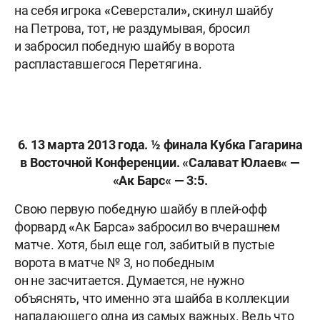
на себя игрока
«
Северстали
»,
скинул шайбу
на Петрова, тот, не раздумывая, бросил
и забросил победную шайбу в ворота
распластавшегося Перетягина.
6. 13 марта 2013 года. ½ финала Кубка Гагарина
в Восточной Конференции.
«
Салават Юлаев
«
—
«
Ак Барс
«
— 3:5.
Свою первую победную шайбу в плей-офф
форвард
«
Ак Барса
»
забросил во вчерашнем
матче. Хотя, был еще гол, забитый в пустые
ворота в матче № 3, но победным
он не засчитается. Думается, не нужно
объяснять, что именно эта шайба в коллекции
нападающего одна из самых важных. Ведь что