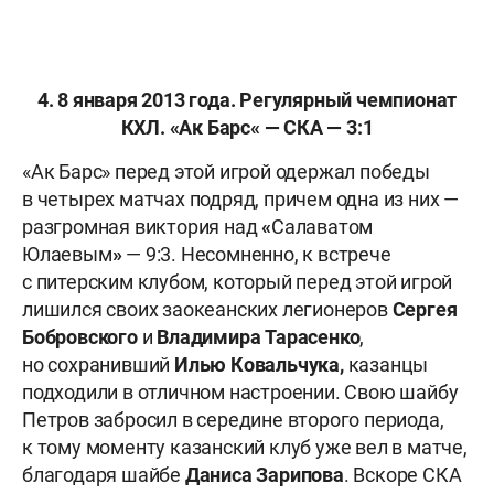
4. 8 января 2013 года. Регулярный чемпионат
КХЛ.
«
Ак Барс
«
— СКА — 3:1
«Ак Барс» перед этой игрой одержал победы
в четырех матчах подряд, причем одна из них —
разгромная виктория над
«
Салаватом
Юлаевым
»
— 9:3. Несомненно, к встрече
с питерским клубом, который перед этой игрой
лишился своих заокеанских легионеров
Сергея
Бобровского
и
Владимира
Тарасенко
,
но сохранивший
Илью Ковальчука,
казанцы
подходили в отличном настроении. Свою шайбу
Петров забросил в середине второго периода,
к тому моменту казанский клуб уже вел в матче,
благодаря шайбе
Даниса Зарипова
. Вскоре СКА