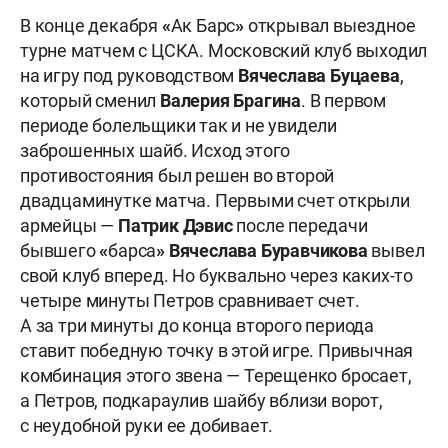
В конце декабря
«
Ак Барс
»
открывал выездное
турне матчем с ЦСКА. Московский клуб выходил
на игру под руководством
Вячеслава Буцаева
,
который сменил
Валерия Брагина
. В первом
периоде болельщики так и не увидели
заброшенных шайб. Исход этого
противостояния был решен во второй
двадцаминутке матча. Первыми счет открыли
армейцы —
Патрик Дэвис
после передачи
бывшего
«
барса
»
Вячеслава Буравчикова
вывел
свой клуб вперед. Но буквально через каких-то
четыре минуты Петров сравнивает счет.
А за три минуты до конца второго периода
ставит победную точку в этой игре. Привычная
комбинация этого звена — Терещенко бросает,
а Петров, подкараулив шайбу вблизи ворот,
с неудобной руки ее добивает.