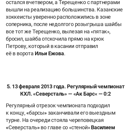
остался вчетвером, а Терещенко с партнерами
вышли на реализацию большинства. Казанские
хоккеисты уверенно расположились в зоне
соперника, после недолгого розыгрыша шайбы
все тот же Терещенко, вылезая на «пятак»,
бросил, шайба отскочила прямо на крюк
Петрову, который в касании отправил
её в ворота
Ильи Ежова
.
5. 13 февраля 2013 года. Регулярный чемпионат
КХЛ.
«
Северсталь
»
—
«
Ак Барс
«
— 0:2
Регулярный отрезок чемпионата подходил
к концу,
«
барсы
»
заканчивали его выездным
турне. На очереди стояла череповецкая
«
Северсталь
»
во главе со «стеной»
Василием