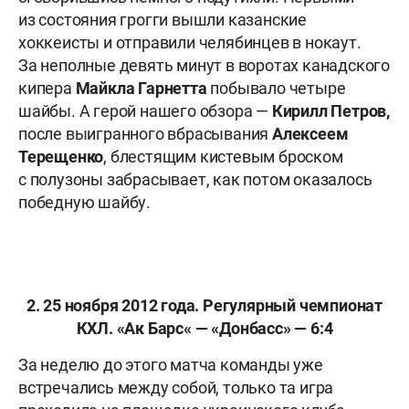
из состояния грогги вышли казанские
хоккеисты и отправили челябинцев в нокаут.
За неполные девять минут в воротах канадского
кипера
Майкла Гарнетта
побывало четыре
шайбы. А герой нашего обзора —
Кирилл Петров,
после выигранного вбрасывания
Алексеем
Терещенко
, блестящим кистевым броском
с полузоны забрасывает, как потом оказалось
победную шайбу.
2. 25 ноября 2012 года. Регулярный чемпионат
КХЛ.
«
Ак Барс
«
—
«
Донбасс
»
— 6:4
За неделю до этого матча команды уже
встречались между собой, только та игра