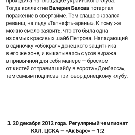
проходила на площадке украинского клуба.
Тогда коллектив
Валерия Белова
потерпел
поражение в овертайме. Тем слаще оказался
реванш, на льду «Татнефть-арены». К тому же
можно смело заявить, что это была одна
из самых красивых шайб Петрова. Нападающий
в одиночку «обокрал» донецкого защитника
в его же зоне, и выкатываясь с усов виража
в привычной для себя манере — броском
от кистей отправил шайбу в ворота
«
Донбасса
»
,
тем самым подписав приговор донецкому клубу.
3. 20 декабря 2012 года. Регулярный чемпионат
КХЛ. ЦСКА —
«
Ак Барс
«
— 1:2