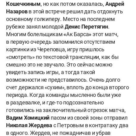
Кошечкиным
, но как потом оказалась,
Андрей
Назаров
в этой встрече решил дать отдохнуть
основному голкиперу. Место на последнем
рубеже занял молодой
Денис Перетягин
.
Многим болельщикам
«
Ак Барса
»
этот матч,
в первую очередь запомнился отсутствием
картинки из Череповца, игру пришлось
«смотреть» по текстовой трансляции, как бы
смешно это не звучало. Это сейчас можно
увидеть запись игры, а тогда такой
возможности не представилось. Очень долго
счет держался «сухим», вплоть до конца второго
периода. Когда команды мысленно были уже
в раздевалке, и где-то подсознательно
готовились на заключительный отрезок матча,
Вадим Хомицкий
пасом из своей зоны отправил
Николая Жердева
с Петровым в контратаку два
в одного. Жердев, не пожадничав и убрав