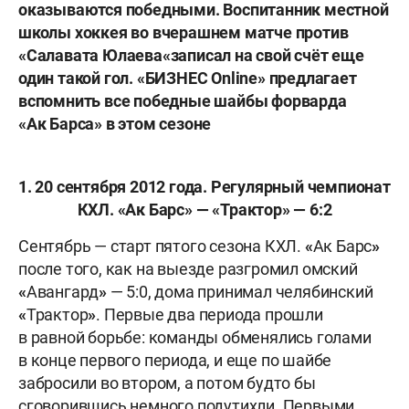
оказываются победными. Воспитанник местной
школы хоккея во вчерашнем матче против
«
Салавата Юлаева
«
записал на свой счёт еще
один такой гол. «БИЗНЕС
Online
» предлагает
вспомнить все победные шайбы форварда
«
Ак Барса
»
в этом сезоне
1. 20 сентября 2012 года. Регулярный чемпионат
КХЛ.
«
Ак Барс
»
—
«
Трактор
»
— 6:2
Сентябрь — старт пятого сезона КХЛ.
«
Ак Барс
»
после того, как на выезде разгромил омский
«
Авангард
»
— 5:0, дома принимал челябинский
«
Трактор
»
. Первые два периода прошли
в равной борьбе: команды обменялись голами
в конце первого периода, и еще по шайбе
забросили во втором, а потом будто бы
сговорившись немного подутихли. Первыми