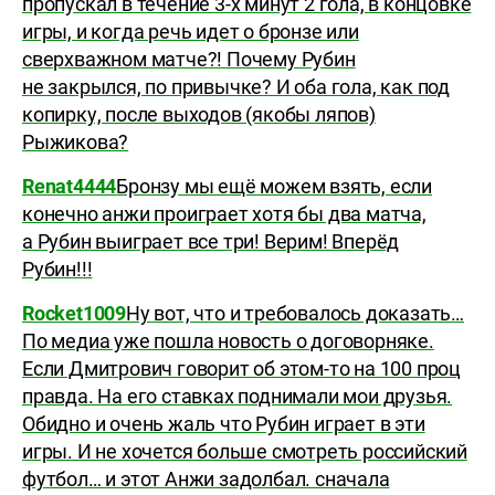
пропускал в течение 3-х минут 2 гола, в концовке
игры, и когда речь идет о бронзе или
сверхважном матче?! Почему Рубин
не закрылся, по привычке? И оба гола, как под
копирку, после выходов (якобы ляпов)
Рыжикова?
Renat4444
Бронзу мы ещё можем взять, если
конечно анжи проиграет хотя бы два матча,
а Рубин выиграет все три! Верим! Вперёд
Рубин!!!
Rocket1009
Ну вот, что и требовалось доказать…
По медиа уже пошла новость о договорняке.
Если Дмитрович говорит об этом-то на 100 проц
правда. На его ставках поднимали мои друзья.
Обидно и очень жаль что Рубин играет в эти
игры. И не хочется больше смотреть российский
футбол… и этот Анжи задолбал. сначала