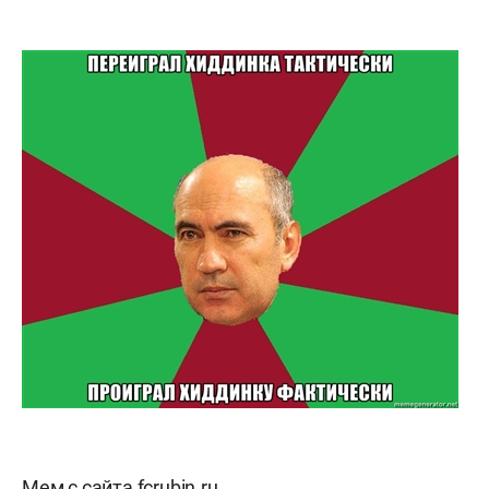
Мем с сайта fcrubin.ru