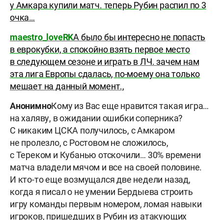
у Амкара купили матч. теперь Рубин распил по 3
очка…
maestro_loveRK
А было бы интересно не попасть
в еврокубки, а спокойно взять первое место
в следующем сезоне и играть в ЛЧ. зачем нам
эта лига Европы сдалась, по-моему она только
мешает на данный момент.,
Анонимно
Кому из Вас еще нравится такая игра…
на халяву, в ожидании ошибки соперника?
С никаким ЦСКА получилось, с Амкаром
не пролезло, с Ростовом не сложилось,
с Тереком и Кубанью отскочили… 30% времени
матча владели мячом и все на своей половине.
И кто-то еще возмущался две недели назад,
когда я писал о не умении Бердыева строить
игру команды первым номером, ломая навыки
игроков, пришедших в Рубин из атакующих