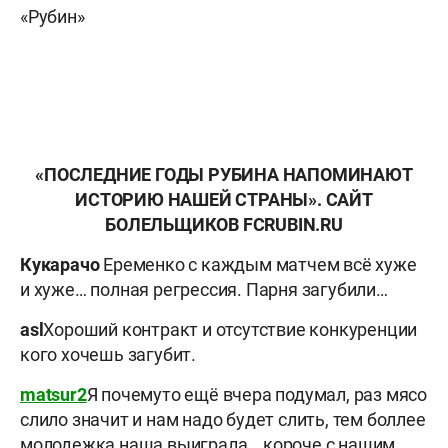
«Рубин»
«ПОСЛЕДНИЕ ГОДЫ РУБИНА НАПОМИНАЮТ
ИСТОРИЮ НАШЕЙ СТРАНЫ». САЙТ
БОЛЕЛЬЩИКОВ FCRUBIN.RU
Кукарачо
Еременко с каждым матчем всё хуже
и хуже… полная регрессия. Парня загубили…
asl
Хороший контракт и отсутствие конкуренции
кого хочешь загубит.
matsur2
Я почемуто ещё вчера подумал, раз мясо
слило значит и нам надо будет слить, тем боллее
молодежка наша выиграла… короче с нашим