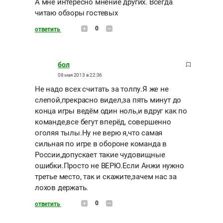
А мне интересно мнение других. Всегда
читаю обзоры гостевых
0
ответить
бол
08 мая 2013 в 22:36
Не надо всех считать за толпу.Я же не
слепой,прекрасно видел,за пять минут до
конца игры ведём один ноль,и вдруг как по
команде,все бегут вперёд, совершенно
оголяя тылы.Ну не верю я,что самая
сильная по игре в обороне команда в
России,допускает такие чудовищные
ошибки.Просто не ВЕРЮ.Если Анжи нужно
третье место, так и скажите,зачем нас за
лохов держать.
0
ответить