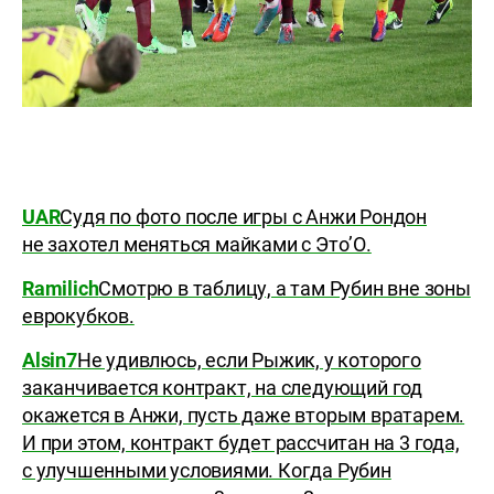
UAR
Судя по фото после игры с Анжи Рондон
не захотел меняться майками с Это’О.
Ramilich
Cмотрю в таблицу, а там Рубин вне зоны
еврокубков.
Alsin7
Не удивлюсь, если Рыжик, у которого
заканчивается контракт, на следующий год
окажется в Анжи, пусть даже вторым вратарем.
И при этом, контракт будет рассчитан на 3 года,
с улучшенными условиями. Когда Рубин