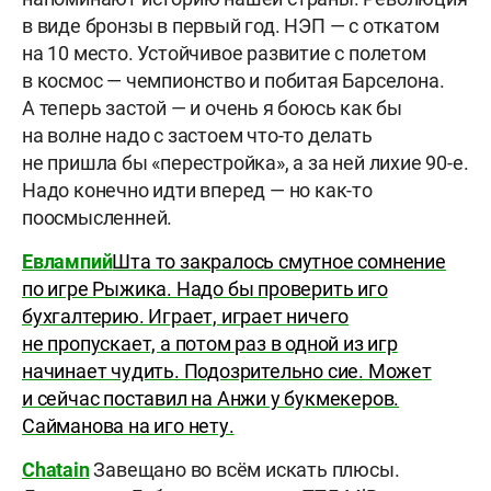
в виде бронзы в первый год. НЭП — с откатом
на 10 место. Устойчивое развитие с полетом
в космос — чемпионство и побитая Барселона.
А теперь застой — и очень я боюсь как бы
на волне надо с застоем что-то делать
не пришла бы «перестройка», а за ней лихие 90-е.
Надо конечно идти вперед — но как-то
поосмысленней.
Евлампий
Шта то закралось смутное сомнение
по игре Рыжика. Надо бы проверить иго
бухгалтерию. Играет, играет ничего
не пропускает, а потом раз в одной из игр
начинает чудить. Подозрительно сие. Может
и сейчас поставил на Анжи у букмекеров.
Сайманова на иго нету.
Chatain
Завещано во всём искать плюсы.