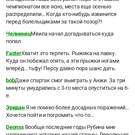
чемпионатом все ясно, места еще осенью
распределили… Когда кто-нибудь извинится
перед болельщиками за такой позор?!
Челнинец
Мвила начал догадываться куда
попал
Faster
Хватит это терпеть. Рыжика на лавку.
Куда он побежал опять, а эти прыжки ногами
вперёд… тьфу! Персу давно пора шанс дать.
bob
Даже спартак смог выиграть у Анжи. За три
минуты умудрились с 3-го места опуститься на 6-
е.
Эридан
Я не помню более досадных поражений…
Хочется пойти и погромить что-то…
Deonss
Вообще последние годы Рубина мне
напоминают историю нашей страны. Революция