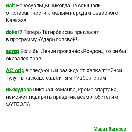
Balt
Венесуэльцы никогда не слышали
о толерантности к малым народам Северного
Кавказа…
doker7
Теперь Тагирбекова пригласят
в программу «Ударь головой!»
adrsp
Если бы Ленин произнёс «Рондон», то он бы
оказался прав.
AC_orig
в следующий раз жду от Халка тройной
тулуп в каскаде с двойным Рицбергером
Вьясудева
никакая команда, кроме спартака,
неможет подарить праздник всем любителям
ФУТБОЛА
Марат Вагизов